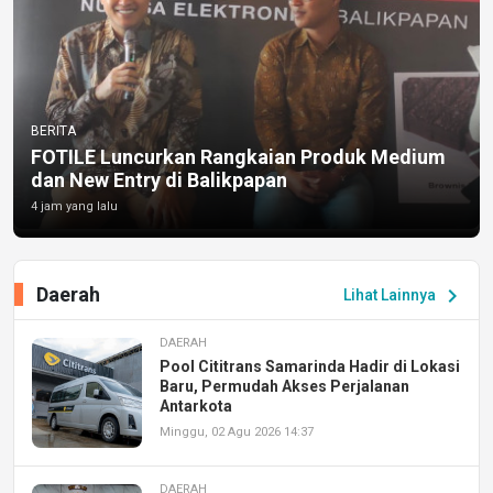
BERITA
FOTILE Luncurkan Rangkaian Produk Medium
dan New Entry di Balikpapan
4 jam yang lalu
Daerah
chevron_right
Lihat Lainnya
DAERAH
Pool Cititrans Samarinda Hadir di Lokasi
Baru, Permudah Akses Perjalanan
Antarkota
Minggu, 02 Agu 2026 14:37
DAERAH