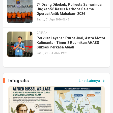
74 Orang Dibekuk, Polresta Samarinda
Ungkap 56 Kasus Narkoba Selama
Operasi Antik Mahakam 2026
Sabtu, 01 Agu 2026 06:43
DAERAH
Perkuat Layanan Purna Jual, Astra Motor
Kalimantan Timur 2 Resmikan AHASS
Sukses Perkasa Abadi
Rabu, 22 Jul 2026 19:29
DAERAH
UPA PERKASA Universitas Mulawarman
Laksanakan Job Fair Batch II, Hadirkan
Infografis
chevron_right
Lihat Lainnya
Peluang Kerja dan Magang
Jumat, 17 Jul 2026 22:30
DAERAH
Astra Motor Kalimantan Timur 2 Dukung
Mahasiswa Samarinda dalam Astra