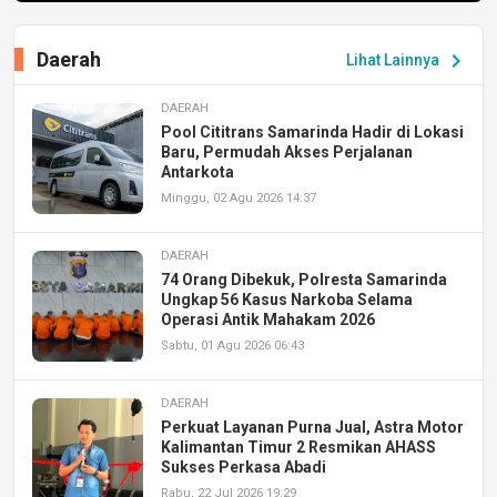
Daerah
chevron_right
Lihat Lainnya
DAERAH
Pool Cititrans Samarinda Hadir di Lokasi
Baru, Permudah Akses Perjalanan
Antarkota
Minggu, 02 Agu 2026 14:37
DAERAH
74 Orang Dibekuk, Polresta Samarinda
Ungkap 56 Kasus Narkoba Selama
Operasi Antik Mahakam 2026
Sabtu, 01 Agu 2026 06:43
DAERAH
Perkuat Layanan Purna Jual, Astra Motor
Kalimantan Timur 2 Resmikan AHASS
Sukses Perkasa Abadi
Rabu, 22 Jul 2026 19:29