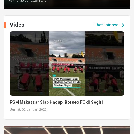
Kamis, 30 Jul 2026 10:17
Video
chevron_right
Lihat Lainnya
PSM Makassar Siap Hadapi Borneo FC di Segiri
Jumat, 02 Januari 2026