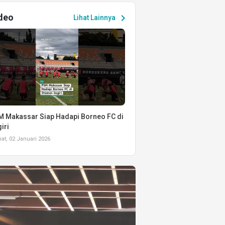
deo
chevron_right
Lihat Lainnya
 Makassar Siap Hadapi Borneo FC di
iri
t, 02 Januari 2026