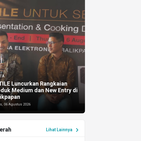
TA
TILE Luncurkan Rangkaian
oduk Medium dan New Entry di
ikpapan
s, 06 Agustus 2026
erah
chevron_right
Lihat Lainnya