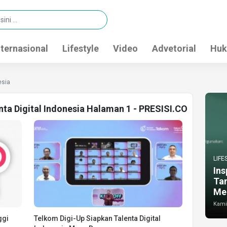
nternasional
Lifestyle
Video
Advetorial
Huk
esia
nta Digital Indonesia Halaman 1 - PRESISI.CO
LIFE
Ins
Ta
Me
Kamis
ggi
Telkom Digi-Up Siapkan Talenta Digital