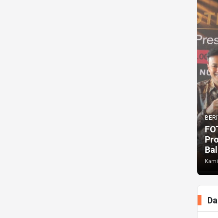
BERI
FO
Pr
Bal
Kami
Da