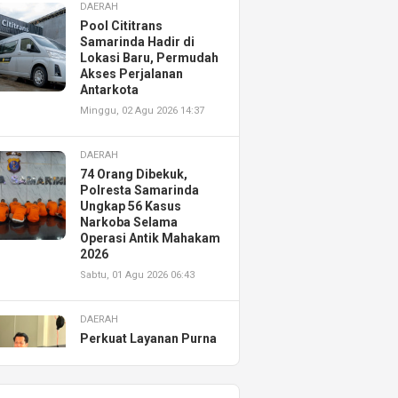
DAERAH
Pool Cititrans
Samarinda Hadir di
Lokasi Baru, Permudah
Akses Perjalanan
Antarkota
Minggu, 02 Agu 2026 14:37
DAERAH
74 Orang Dibekuk,
Polresta Samarinda
Ungkap 56 Kasus
Narkoba Selama
Operasi Antik Mahakam
2026
Sabtu, 01 Agu 2026 06:43
DAERAH
Perkuat Layanan Purna
Jual, Astra Motor
Kalimantan Timur 2
Resmikan AHASS