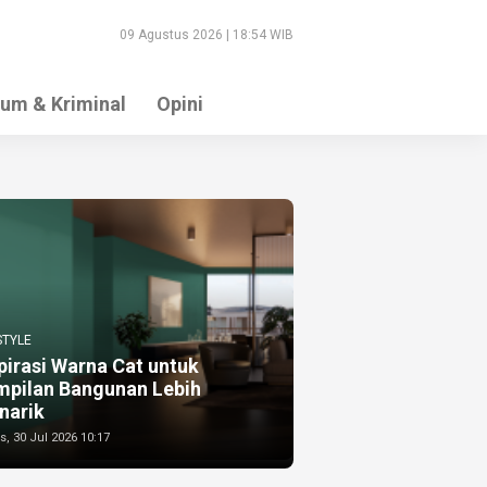
09 Agustus 2026 | 18:54 WIB
um & Kriminal
Opini
STYLE
pirasi Warna Cat untuk
mpilan Bangunan Lebih
narik
, 30 Jul 2026 10:17