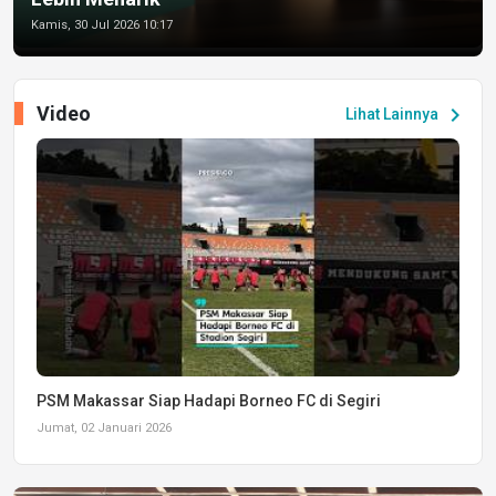
Kamis, 30 Jul 2026 10:17
Video
chevron_right
Lihat Lainnya
PSM Makassar Siap Hadapi Borneo FC di Segiri
Jumat, 02 Januari 2026