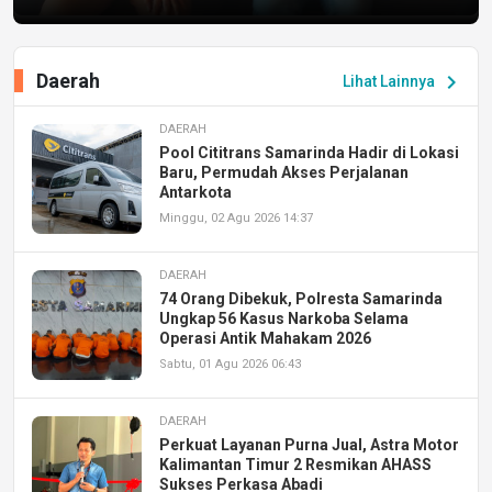
Daerah
chevron_right
Lihat Lainnya
DAERAH
Pool Cititrans Samarinda Hadir di Lokasi
Baru, Permudah Akses Perjalanan
Antarkota
Minggu, 02 Agu 2026 14:37
DAERAH
74 Orang Dibekuk, Polresta Samarinda
Ungkap 56 Kasus Narkoba Selama
Operasi Antik Mahakam 2026
Sabtu, 01 Agu 2026 06:43
DAERAH
Perkuat Layanan Purna Jual, Astra Motor
Kalimantan Timur 2 Resmikan AHASS
Sukses Perkasa Abadi