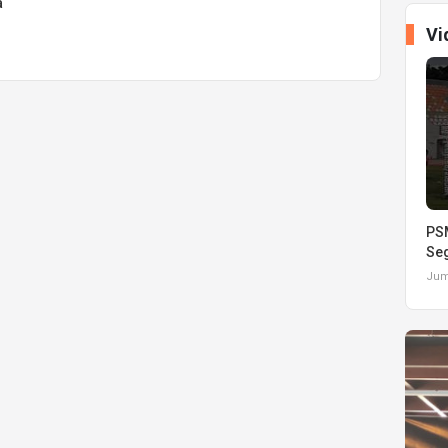
a
Vi
PSM
Seg
Juma