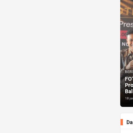
BERI
FO
Pr
Bal
18 ja
Da