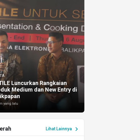
TA
TILE Luncurkan Rangkaian
oduk Medium dan New Entry di
ikpapan
m yang lalu
erah
chevron_right
Lihat Lainnya