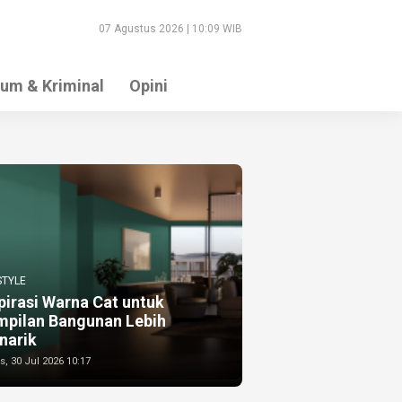
07 Agustus 2026 | 10:09 WIB
um & Kriminal
Opini
STYLE
pirasi Warna Cat untuk
mpilan Bangunan Lebih
narik
, 30 Jul 2026 10:17