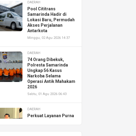
DAERAH
Pool Cititrans
Samarinda Hadir di
Lokasi Baru, Permudah
Akses Perjalanan
Antarkota
Minggu, 02 Agu 2026 14:37
DAERAH
74 Orang Dibekuk,
Polresta Samarinda
Ungkap 56 Kasus
Narkoba Selama
Operasi Antik Mahakam
2026
Sabtu, 01 Agu 2026 06:43
DAERAH
Perkuat Layanan Purna
Jual, Astra Motor
Kalimantan Timur 2
Resmikan AHASS