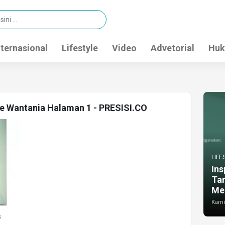
nternasional
Lifestyle
Video
Advetorial
Huk
ve Wantania Halaman 1 - PRESISI.CO
LIFE
Ins
Ta
Me
Kamis
s