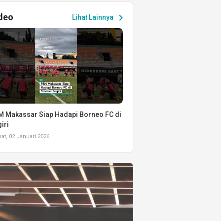
deo
chevron_right
Lihat Lainnya
 Makassar Siap Hadapi Borneo FC di
iri
t, 02 Januari 2026