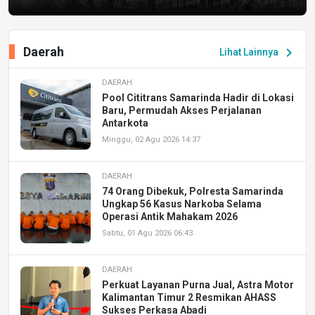
Daerah
chevron_right
Lihat Lainnya
DAERAH
Pool Cititrans Samarinda Hadir di Lokasi
Baru, Permudah Akses Perjalanan
Antarkota
Minggu, 02 Agu 2026 14:37
DAERAH
74 Orang Dibekuk, Polresta Samarinda
Ungkap 56 Kasus Narkoba Selama
Operasi Antik Mahakam 2026
Sabtu, 01 Agu 2026 06:43
DAERAH
Perkuat Layanan Purna Jual, Astra Motor
Kalimantan Timur 2 Resmikan AHASS
Sukses Perkasa Abadi