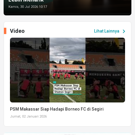
Kamis, 30 Jul 2026 10:17
Video
chevron_right
Lihat Lainnya
PSM Makassar Siap Hadapi Borneo FC di Segiri
Jumat, 02 Januari 2026