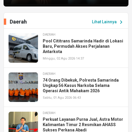
Daerah
chevron_right
Lihat Lainnya
DAERAH
Pool Cititrans Samarinda Hadir di Lokasi
Baru, Permudah Akses Perjalanan
Antarkota
Minggu, 02 Agu 2026 14:37
DAERAH
74 Orang Dibekuk, Polresta Samarinda
Ungkap 56 Kasus Narkoba Selama
Operasi Antik Mahakam 2026
Sabtu, 01 Agu 2026 06:43
DAERAH
Perkuat Layanan Purna Jual, Astra Motor
Kalimantan Timur 2 Resmikan AHASS
Sukses Perkasa Abadi