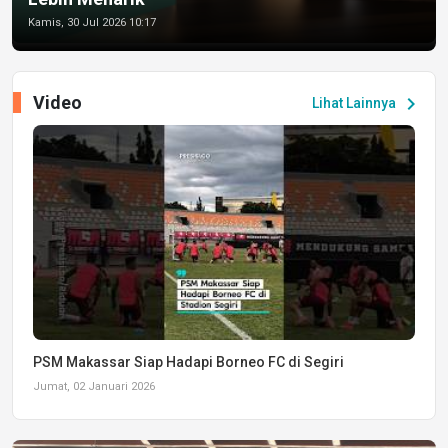
Kamis, 30 Jul 2026 10:17
Video
chevron_right
Lihat Lainnya
PSM Makassar Siap Hadapi Borneo FC di Segiri
Jumat, 02 Januari 2026