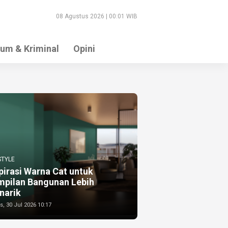
08 Agustus 2026 | 00:01 WIB
um & Kriminal
Opini
STYLE
pirasi Warna Cat untuk
mpilan Bangunan Lebih
narik
, 30 Jul 2026 10:17