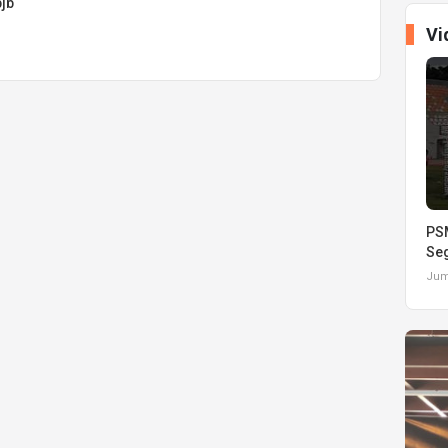
jb
Vi
PSM
Seg
Juma