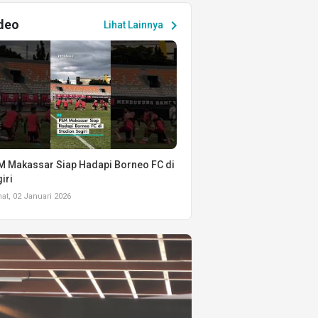
deo
chevron_right
Lihat Lainnya
 Makassar Siap Hadapi Borneo FC di
iri
t, 02 Januari 2026