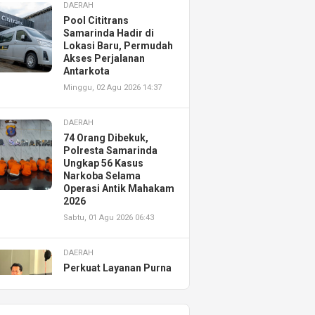
DAERAH
Pool Cititrans
Samarinda Hadir di
Lokasi Baru, Permudah
Akses Perjalanan
Antarkota
Minggu, 02 Agu 2026 14:37
DAERAH
74 Orang Dibekuk,
Polresta Samarinda
Ungkap 56 Kasus
Narkoba Selama
Operasi Antik Mahakam
2026
Sabtu, 01 Agu 2026 06:43
DAERAH
Perkuat Layanan Purna
Jual, Astra Motor
Kalimantan Timur 2
Resmikan AHASS