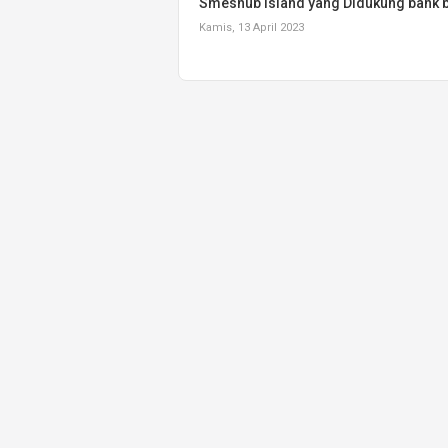
Smeshub Island yang Didukung bank b
Kamis, 13 April 2023