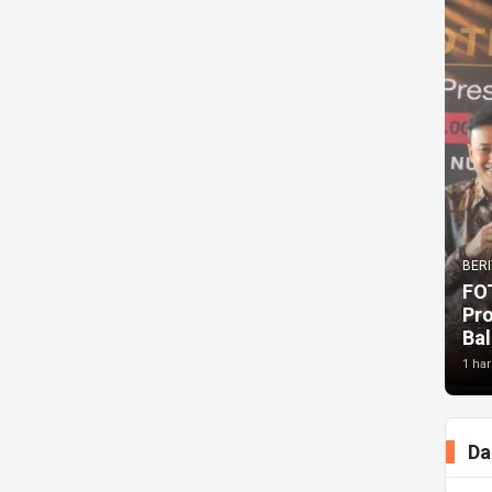
BERI
FO
Pr
Bal
1 har
Da