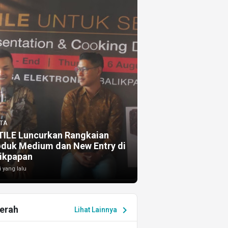
TA
TILE Luncurkan Rangkaian
oduk Medium dan New Entry di
ikpapan
i yang lalu
erah
chevron_right
Lihat Lainnya