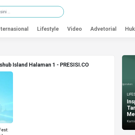
nternasional
Lifestyle
Video
Advetorial
Huk
shub Island Halaman 1 - PRESISI.CO
LIFE
Ins
Ta
Me
Kamis
est: