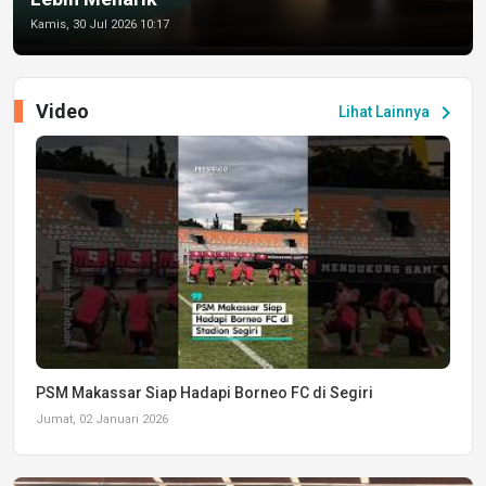
Kamis, 30 Jul 2026 10:17
Video
chevron_right
Lihat Lainnya
PSM Makassar Siap Hadapi Borneo FC di Segiri
Jumat, 02 Januari 2026