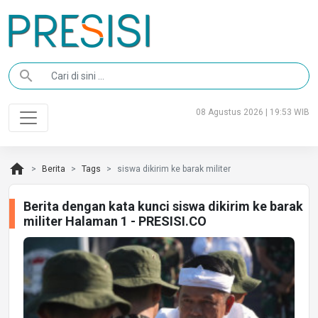
search
08 Agustus 2026 | 19:53 WIB
home
Berita
Tags
siswa dikirim ke barak militer
Berita dengan kata kunci siswa dikirim ke barak
militer Halaman 1 - PRESISI.CO