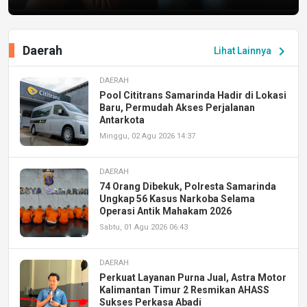
Daerah
chevron_right
Lihat Lainnya
DAERAH
Pool Cititrans Samarinda Hadir di Lokasi
Baru, Permudah Akses Perjalanan
Antarkota
Minggu, 02 Agu 2026 14:37
DAERAH
74 Orang Dibekuk, Polresta Samarinda
Ungkap 56 Kasus Narkoba Selama
Operasi Antik Mahakam 2026
Sabtu, 01 Agu 2026 06:43
DAERAH
Perkuat Layanan Purna Jual, Astra Motor
Kalimantan Timur 2 Resmikan AHASS
Sukses Perkasa Abadi