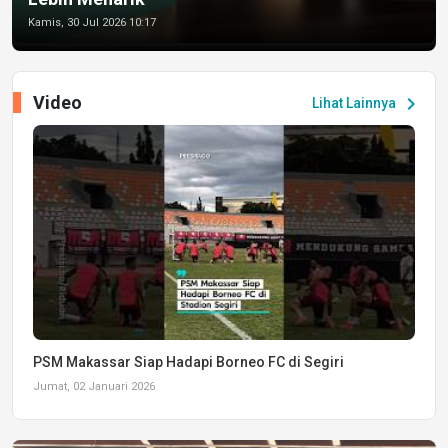
Kamis, 30 Jul 2026 10:17
Video
chevron_right
Lihat Lainnya
PSM Makassar Siap Hadapi Borneo FC di Segiri
Jumat, 02 Januari 2026