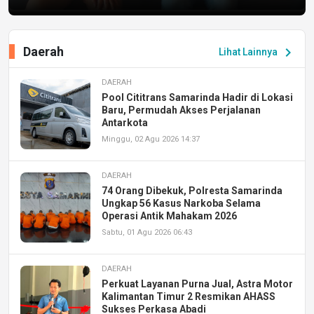
Daerah
chevron_right
Lihat Lainnya
DAERAH
Pool Cititrans Samarinda Hadir di Lokasi
Baru, Permudah Akses Perjalanan
Antarkota
Minggu, 02 Agu 2026 14:37
DAERAH
74 Orang Dibekuk, Polresta Samarinda
Ungkap 56 Kasus Narkoba Selama
Operasi Antik Mahakam 2026
Sabtu, 01 Agu 2026 06:43
DAERAH
Perkuat Layanan Purna Jual, Astra Motor
Kalimantan Timur 2 Resmikan AHASS
Sukses Perkasa Abadi