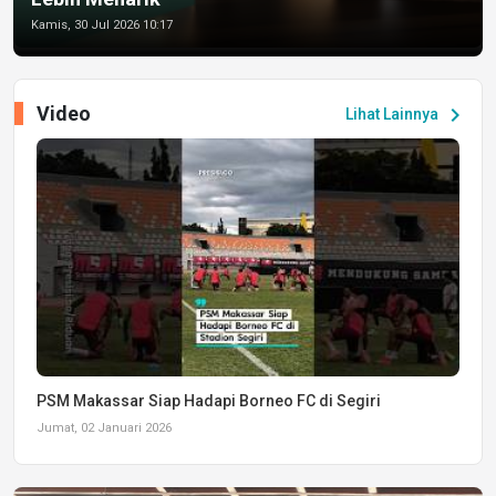
Kamis, 30 Jul 2026 10:17
Video
chevron_right
Lihat Lainnya
PSM Makassar Siap Hadapi Borneo FC di Segiri
Jumat, 02 Januari 2026