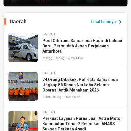
Daerah
chevron_right
Lihat Lainnya
DAERAH
Pool Cititrans Samarinda Hadir di Lokasi
Baru, Permudah Akses Perjalanan
Antarkota
Minggu, 02 Agu 2026 14:37
DAERAH
74 Orang Dibekuk, Polresta Samarinda
Ungkap 56 Kasus Narkoba Selama
Operasi Antik Mahakam 2026
Sabtu, 01 Agu 2026 06:43
DAERAH
Perkuat Layanan Purna Jual, Astra Motor
Kalimantan Timur 2 Resmikan AHASS
Sukses Perkasa Abadi