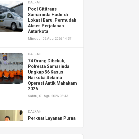
DAERAH
Pool Cititrans
Samarinda Hadir di
Lokasi Baru, Permudah
Akses Perjalanan
Antarkota
Minggu, 02 Agu 2026 14:37
DAERAH
74 Orang Dibekuk,
Polresta Samarinda
Ungkap 56 Kasus
Narkoba Selama
Operasi Antik Mahakam
2026
Sabtu, 01 Agu 2026 06:43
DAERAH
Perkuat Layanan Purna
Jual, Astra Motor
Kalimantan Timur 2
Resmikan AHASS