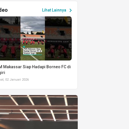
deo
chevron_right
Lihat Lainnya
 Makassar Siap Hadapi Borneo FC di
iri
t, 02 Januari 2026