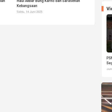
kan
Haul Akbar Bung Karno dan Sarasehan
Kebangsaan
Vi
Sabtu, 14 Juni 2025
PSM
Seg
Juma