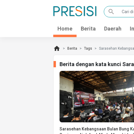
search
Home
Berita
Daerah
I
home
Berita
Tags
Sarasehan Kebangs
Berita dengan kata kunci Sa
Sarasehan Kebangsaan Bulan Bung K