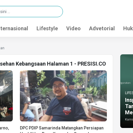
nternasional
Lifestyle
Video
Advetorial
Huk
aan
rasehan Kebangsaan Halaman 1 - PRESISI.CO
LIFE
Ins
Ta
Me
Kamis
arno,
DPC PDIP Samarinda Matangkan Persiapan