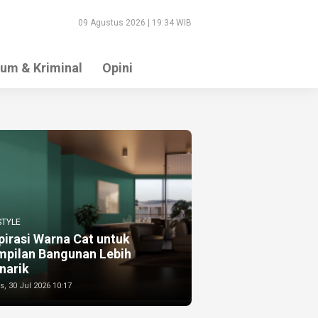
09 Agustus 2026 | 19:34 WIB
um & Kriminal
Opini
STYLE
pirasi Warna Cat untuk
mpilan Bangunan Lebih
narik
, 30 Jul 2026 10:17