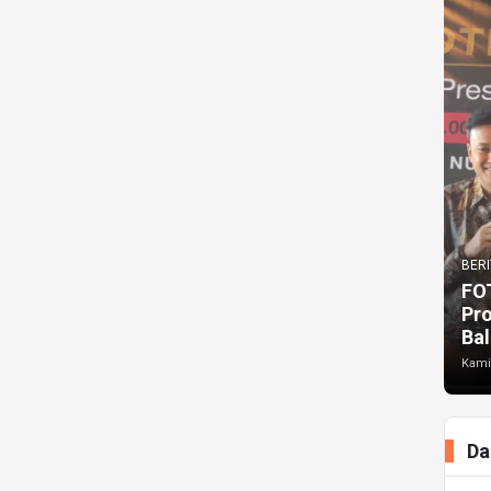
BERI
FO
Pr
Bal
Kami
Da