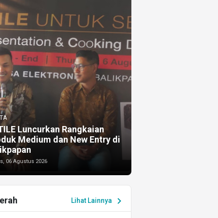
TA
TILE Luncurkan Rangkaian
oduk Medium dan New Entry di
ikpapan
s, 06 Agustus 2026
erah
chevron_right
Lihat Lainnya