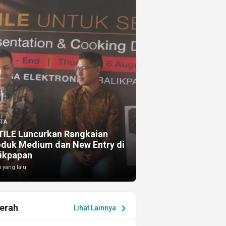
TA
TILE Luncurkan Rangkaian
oduk Medium dan New Entry di
ikpapan
i yang lalu
erah
chevron_right
Lihat Lainnya