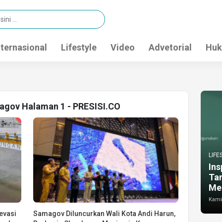
nternasional
Lifestyle
Video
Advetorial
Huk
magov Halaman 1 - PRESISI.CO
LIFE
Ins
Ta
Me
Kamis
evasi
Samagov Diluncurkan Wali Kota Andi Harun,