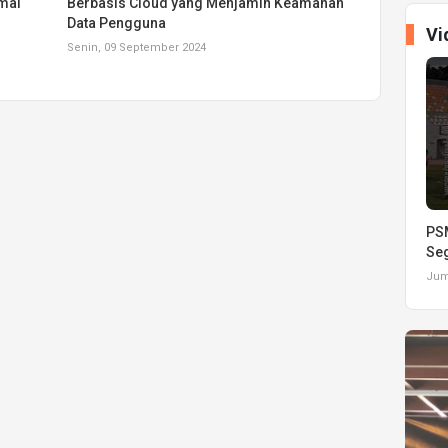
mal
Berbasis Cloud yang Menjamin Keamanan
Data Pengguna
Vi
Senin, 09 September 2024
PSM
Seg
Juma