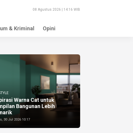
08 Agustus 2026 | 14:16 WIB
um & Kriminal
Opini
STYLE
pirasi Warna Cat untuk
mpilan Bangunan Lebih
narik
, 30 Jul 2026 10:17