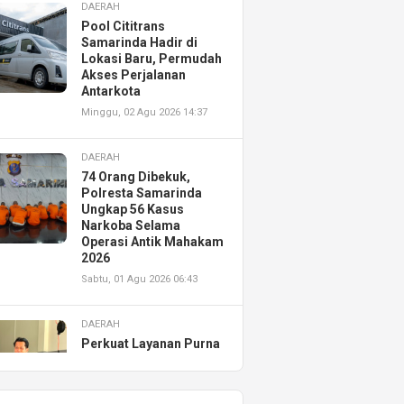
DAERAH
Pool Cititrans
Samarinda Hadir di
Lokasi Baru, Permudah
Akses Perjalanan
Antarkota
Minggu, 02 Agu 2026 14:37
DAERAH
74 Orang Dibekuk,
Polresta Samarinda
Ungkap 56 Kasus
Narkoba Selama
Operasi Antik Mahakam
2026
Sabtu, 01 Agu 2026 06:43
DAERAH
Perkuat Layanan Purna
Jual, Astra Motor
Kalimantan Timur 2
Resmikan AHASS