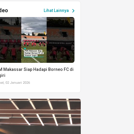
deo
chevron_right
Lihat Lainnya
 Makassar Siap Hadapi Borneo FC di
iri
t, 02 Januari 2026