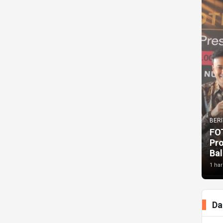
BERI
FO
Pr
Bal
1 har
Da