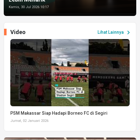
Kamis, 30 Jul 2026 10:17
Video
chevron_right
Lihat Lainnya
PSM Makassar Siap Hadapi Borneo FC di Segiri
Jumat, 02 Januari 2026