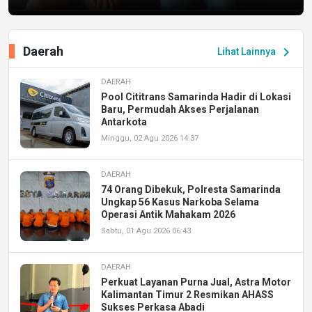
Daerah
chevron_right
Lihat Lainnya
DAERAH
Pool Cititrans Samarinda Hadir di Lokasi
Baru, Permudah Akses Perjalanan
Antarkota
Minggu, 02 Agu 2026 14:37
DAERAH
74 Orang Dibekuk, Polresta Samarinda
Ungkap 56 Kasus Narkoba Selama
Operasi Antik Mahakam 2026
Sabtu, 01 Agu 2026 06:43
DAERAH
Perkuat Layanan Purna Jual, Astra Motor
Kalimantan Timur 2 Resmikan AHASS
Sukses Perkasa Abadi