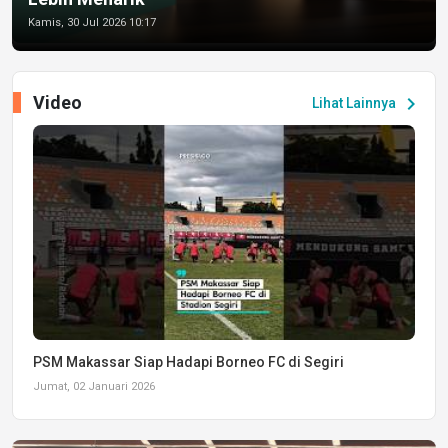
Kamis, 30 Jul 2026 10:17
Video
chevron_right
Lihat Lainnya
PSM Makassar Siap Hadapi Borneo FC di Segiri
Jumat, 02 Januari 2026