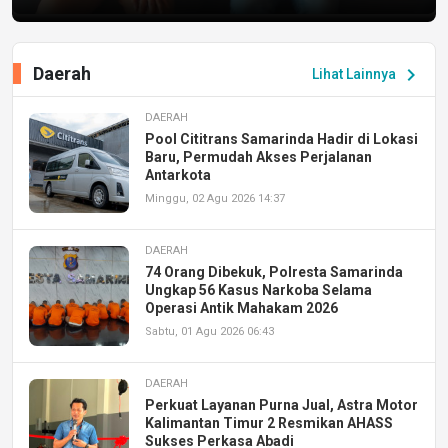
Daerah
chevron_right
Lihat Lainnya
DAERAH
Pool Cititrans Samarinda Hadir di Lokasi
Baru, Permudah Akses Perjalanan
Antarkota
Minggu, 02 Agu 2026 14:37
DAERAH
74 Orang Dibekuk, Polresta Samarinda
Ungkap 56 Kasus Narkoba Selama
Operasi Antik Mahakam 2026
Sabtu, 01 Agu 2026 06:43
DAERAH
Perkuat Layanan Purna Jual, Astra Motor
Kalimantan Timur 2 Resmikan AHASS
Sukses Perkasa Abadi