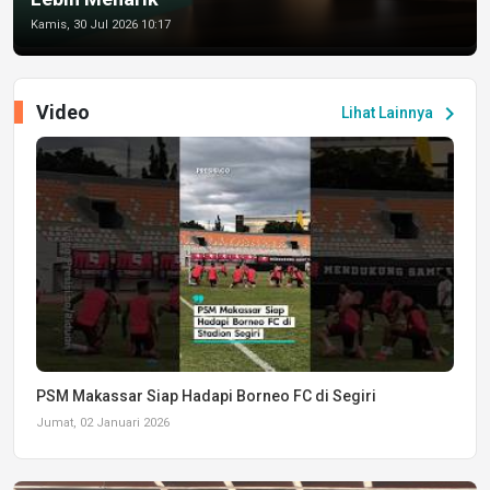
Kamis, 30 Jul 2026 10:17
Video
chevron_right
Lihat Lainnya
PSM Makassar Siap Hadapi Borneo FC di Segiri
Jumat, 02 Januari 2026