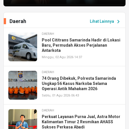
Daerah
chevron_right
Lihat Lainnya
DAERAH
Pool Cititrans Samarinda Hadir di Lokasi
Baru, Permudah Akses Perjalanan
Antarkota
Minggu, 02 Agu 2026 14:37
DAERAH
74 Orang Dibekuk, Polresta Samarinda
Ungkap 56 Kasus Narkoba Selama
Operasi Antik Mahakam 2026
Sabtu, 01 Agu 2026 06:43
DAERAH
Perkuat Layanan Purna Jual, Astra Motor
Kalimantan Timur 2 Resmikan AHASS
Sukses Perkasa Abadi