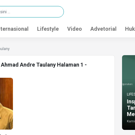
nternasional
Lifestyle
Video
Advetorial
Huk
aulany
fi Ahmad Andre Taulany Halaman 1 -
LIFE
Ins
Ta
Me
Kamis