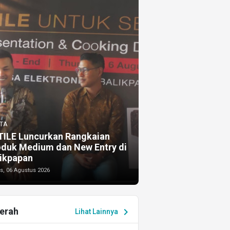
TA
TILE Luncurkan Rangkaian
oduk Medium dan New Entry di
ikpapan
s, 06 Agustus 2026
erah
chevron_right
Lihat Lainnya