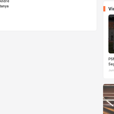
 Andre
atanya
Vi
PSM
Seg
Juma