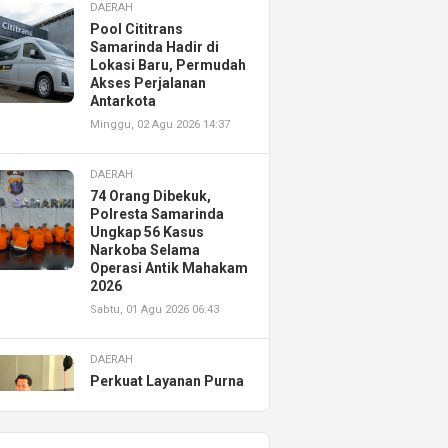
DAERAH
Pool Cititrans
Samarinda Hadir di
Lokasi Baru, Permudah
Akses Perjalanan
Antarkota
Minggu, 02 Agu 2026 14:37
DAERAH
74 Orang Dibekuk,
Polresta Samarinda
Ungkap 56 Kasus
Narkoba Selama
Operasi Antik Mahakam
2026
Sabtu, 01 Agu 2026 06:43
DAERAH
Perkuat Layanan Purna
Jual, Astra Motor
Kalimantan Timur 2
Resmikan AHASS