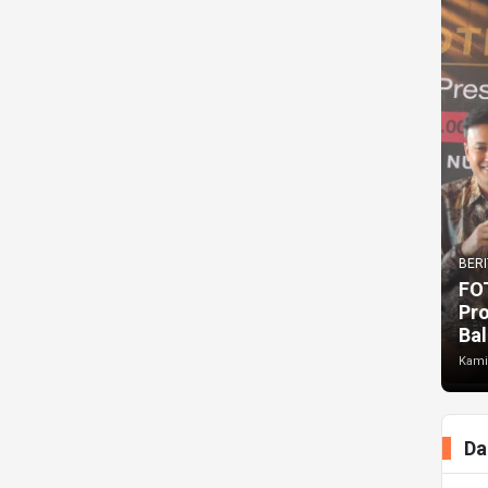
BERI
FO
Pr
Bal
Kami
Da