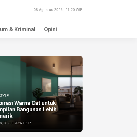
08 Agustus 2026 | 21:20 WIB
um & Kriminal
Opini
STYLE
pirasi Warna Cat untuk
mpilan Bangunan Lebih
narik
, 30 Jul 2026 10:17