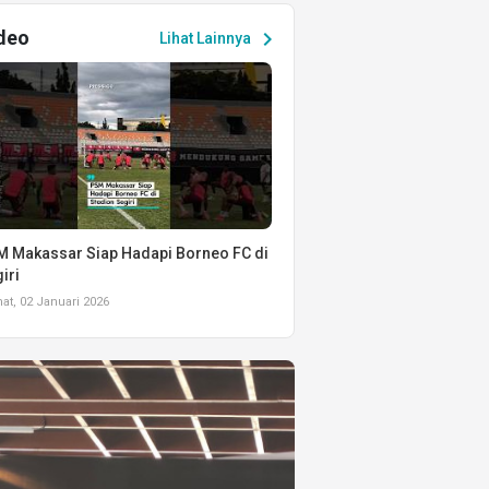
deo
chevron_right
Lihat Lainnya
 Makassar Siap Hadapi Borneo FC di
iri
t, 02 Januari 2026