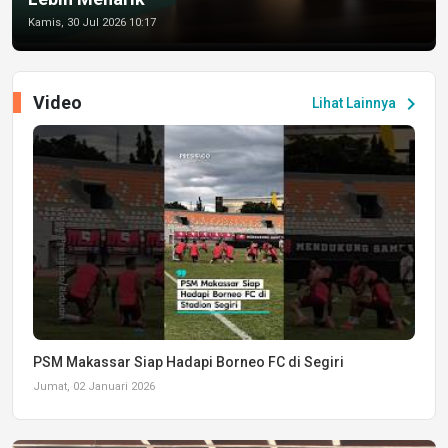
Kamis, 30 Jul 2026 10:17
Video
chevron_right
Lihat Lainnya
PSM Makassar Siap Hadapi Borneo FC di Segiri
Jumat, 02 Januari 2026