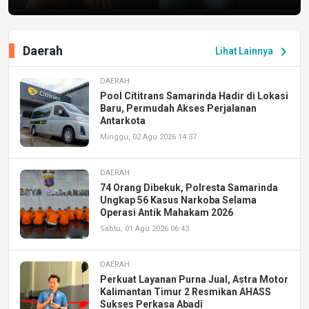
Daerah
chevron_right
Lihat Lainnya
DAERAH
Pool Cititrans Samarinda Hadir di Lokasi
Baru, Permudah Akses Perjalanan
Antarkota
Minggu, 02 Agu 2026 14:37
DAERAH
74 Orang Dibekuk, Polresta Samarinda
Ungkap 56 Kasus Narkoba Selama
Operasi Antik Mahakam 2026
Sabtu, 01 Agu 2026 06:43
DAERAH
Perkuat Layanan Purna Jual, Astra Motor
Kalimantan Timur 2 Resmikan AHASS
Sukses Perkasa Abadi