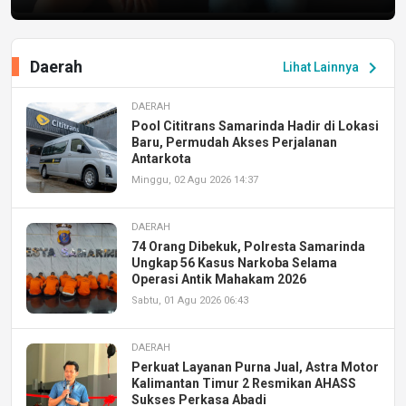
Daerah
chevron_right
Lihat Lainnya
DAERAH
Pool Cititrans Samarinda Hadir di Lokasi
Baru, Permudah Akses Perjalanan
Antarkota
Minggu, 02 Agu 2026 14:37
DAERAH
74 Orang Dibekuk, Polresta Samarinda
Ungkap 56 Kasus Narkoba Selama
Operasi Antik Mahakam 2026
Sabtu, 01 Agu 2026 06:43
DAERAH
Perkuat Layanan Purna Jual, Astra Motor
Kalimantan Timur 2 Resmikan AHASS
Sukses Perkasa Abadi