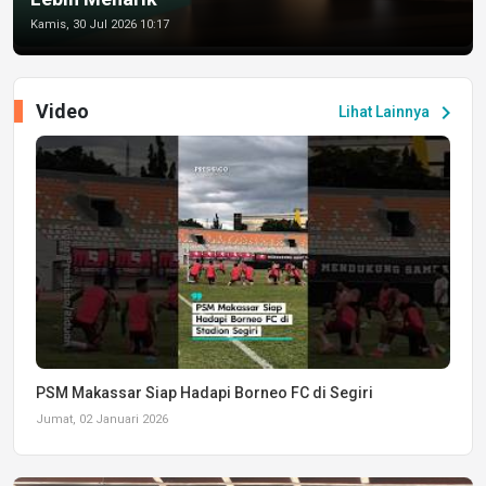
Kamis, 30 Jul 2026 10:17
Video
chevron_right
Lihat Lainnya
PSM Makassar Siap Hadapi Borneo FC di Segiri
Jumat, 02 Januari 2026