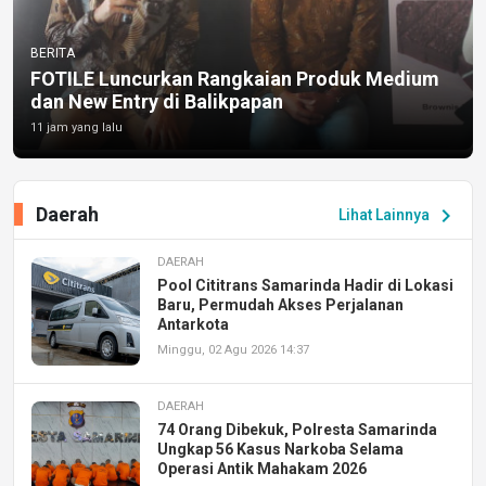
BERITA
FOTILE Luncurkan Rangkaian Produk Medium
dan New Entry di Balikpapan
11 jam yang lalu
Daerah
chevron_right
Lihat Lainnya
DAERAH
Pool Cititrans Samarinda Hadir di Lokasi
Baru, Permudah Akses Perjalanan
Antarkota
Minggu, 02 Agu 2026 14:37
DAERAH
74 Orang Dibekuk, Polresta Samarinda
Ungkap 56 Kasus Narkoba Selama
Operasi Antik Mahakam 2026