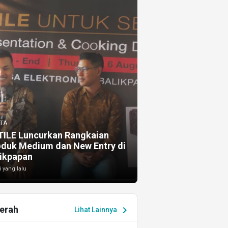
TA
TILE Luncurkan Rangkaian
oduk Medium dan New Entry di
ikpapan
i yang lalu
erah
chevron_right
Lihat Lainnya