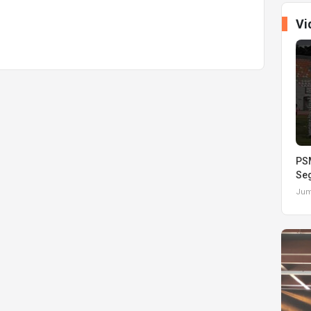
Vi
PSM
Seg
Juma