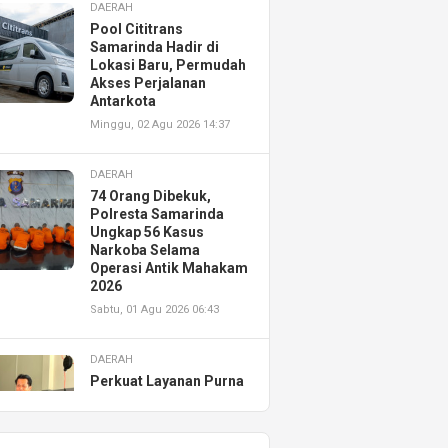
DAERAH
Pool Cititrans
Samarinda Hadir di
Lokasi Baru, Permudah
Akses Perjalanan
Antarkota
Minggu, 02 Agu 2026 14:37
DAERAH
74 Orang Dibekuk,
Polresta Samarinda
Ungkap 56 Kasus
Narkoba Selama
Operasi Antik Mahakam
2026
Sabtu, 01 Agu 2026 06:43
DAERAH
Perkuat Layanan Purna
Jual, Astra Motor
Kalimantan Timur 2
Resmikan AHASS