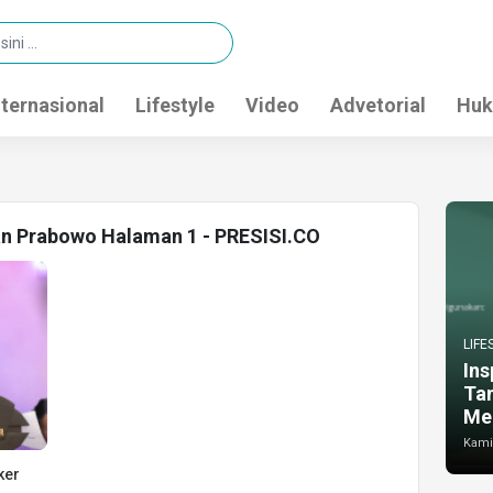
nternasional
Lifestyle
Video
Advetorial
Huk
an Prabowo Halaman 1 - PRESISI.CO
LIFE
Ins
Ta
Me
Kamis
ker