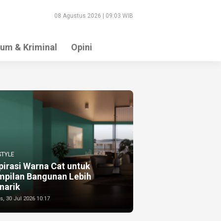
08 Agustus 2026 | 09:03 WIB
um & Kriminal
Opini
STYLE
pirasi Warna Cat untuk
mpilan Bangunan Lebih
narik
, 30 Jul 2026 10:17