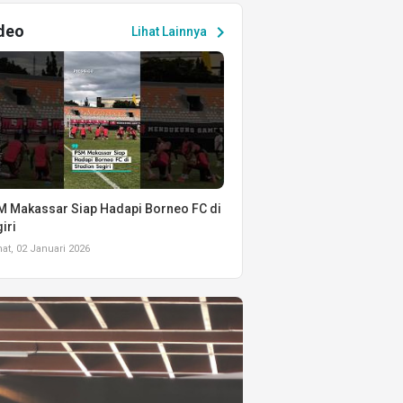
deo
chevron_right
Lihat Lainnya
 Makassar Siap Hadapi Borneo FC di
iri
t, 02 Januari 2026