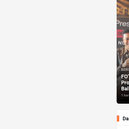
BERI
FO
Pr
Bal
1 har
Da