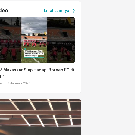
deo
chevron_right
Lihat Lainnya
 Makassar Siap Hadapi Borneo FC di
iri
t, 02 Januari 2026