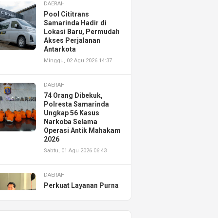
DAERAH
Pool Cititrans
Samarinda Hadir di
Lokasi Baru, Permudah
Akses Perjalanan
Antarkota
Minggu, 02 Agu 2026 14:37
DAERAH
74 Orang Dibekuk,
Polresta Samarinda
Ungkap 56 Kasus
Narkoba Selama
Operasi Antik Mahakam
2026
Sabtu, 01 Agu 2026 06:43
DAERAH
Perkuat Layanan Purna
Jual, Astra Motor
Kalimantan Timur 2
Resmikan AHASS