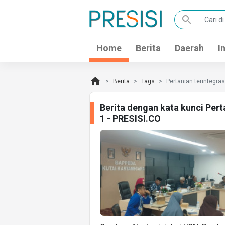
search
Home
Berita
Daerah
I
home
Berita
Tags
Pertanian terintegra
Berita dengan kata kunci Per
1 - PRESISI.CO