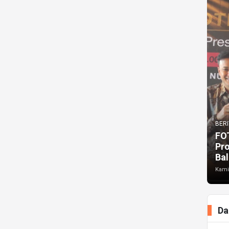
BERI
FO
Pr
Bal
Kami
Da