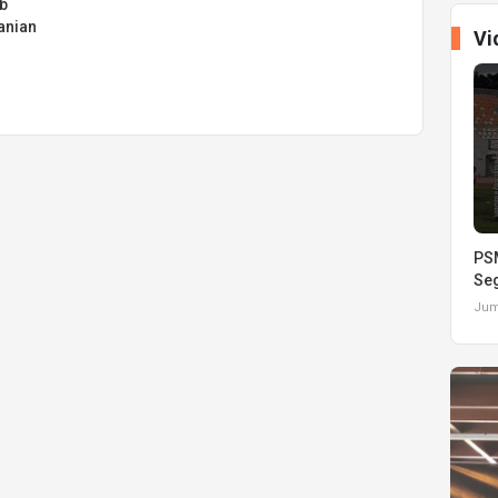
b
anian
Vi
PSM
Seg
Juma