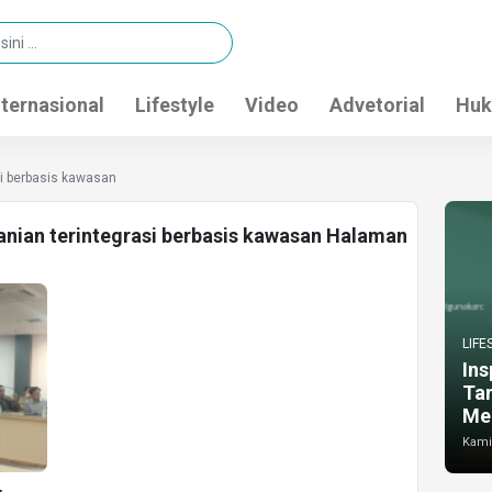
nternasional
Lifestyle
Video
Advetorial
Huk
si berbasis kawasan
tanian terintegrasi berbasis kawasan Halaman
LIFE
Ins
Ta
Me
Kamis