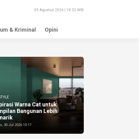
09 Agustus 2026 | 18:32 WIB
um & Kriminal
Opini
STYLE
pirasi Warna Cat untuk
mpilan Bangunan Lebih
narik
, 30 Jul 2026 10:17