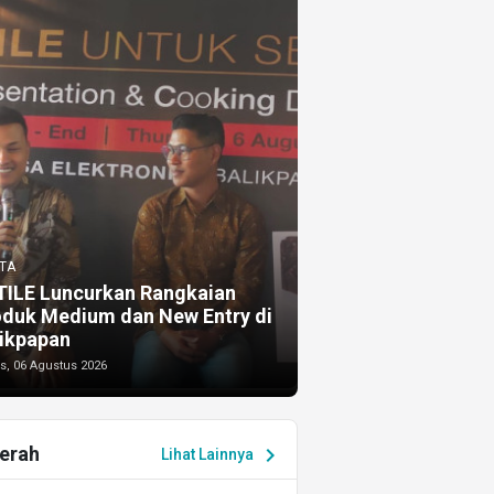
TA
TILE Luncurkan Rangkaian
oduk Medium dan New Entry di
ikpapan
s, 06 Agustus 2026
erah
chevron_right
Lihat Lainnya