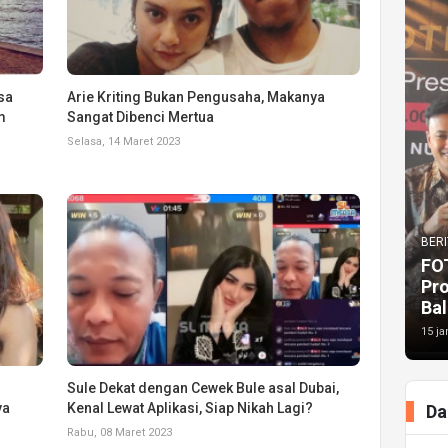
sa
Arie Kriting Bukan Pengusaha, Makanya
m
Sangat Dibenci Mertua
Selasa, 14 Maret 2023
BERI
FO
Pr
Bal
15 ja
Sule Dekat dengan Cewek Bule asal Dubai,
ya
Kenal Lewat Aplikasi, Siap Nikah Lagi?
Da
Rabu, 08 Maret 2023