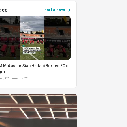
deo
chevron_right
Lihat Lainnya
 Makassar Siap Hadapi Borneo FC di
iri
t, 02 Januari 2026