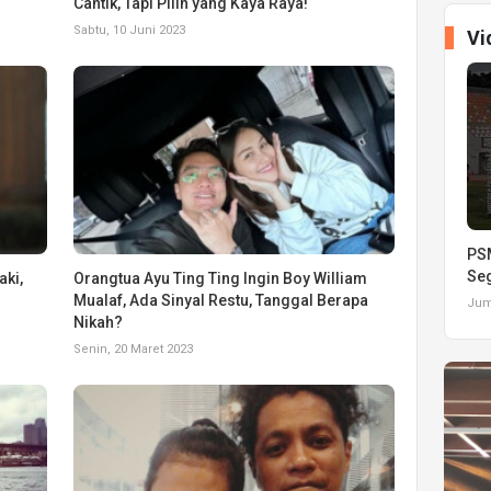
Cantik, Tapi Pilih yang Kaya Raya!
Sabtu, 10 Juni 2023
Vi
PSM
Seg
aki,
Orangtua Ayu Ting Ting Ingin Boy William
Mualaf, Ada Sinyal Restu, Tanggal Berapa
Juma
Nikah?
Senin, 20 Maret 2023