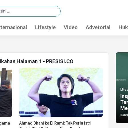
nternasional
Lifestyle
Video
Advetorial
Huk
nikahan Halaman 1 - PRESISI.CO
LIFE
Ins
Ta
Me
Kamis
Agama
Ahmad Dhani ke El Rumi: Tak Perlu Istri