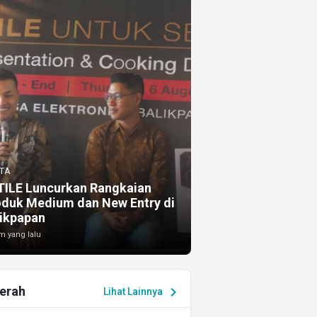
TA
TILE Luncurkan Rangkaian
oduk Medium dan New Entry di
ikpapan
m yang lalu
erah
chevron_right
Lihat Lainnya