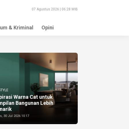
07 Agustus 2026 | 06:28 WIB
um & Kriminal
Opini
STYLE
pirasi Warna Cat untuk
mpilan Bangunan Lebih
narik
, 30 Jul 2026 10:17