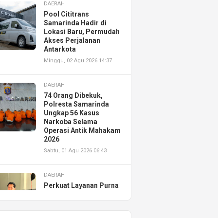
DAERAH
Pool Cititrans
Samarinda Hadir di
Lokasi Baru, Permudah
Akses Perjalanan
Antarkota
Minggu, 02 Agu 2026 14:37
DAERAH
74 Orang Dibekuk,
Polresta Samarinda
Ungkap 56 Kasus
Narkoba Selama
Operasi Antik Mahakam
2026
Sabtu, 01 Agu 2026 06:43
DAERAH
Perkuat Layanan Purna
Jual, Astra Motor
Kalimantan Timur 2
Resmikan AHASS