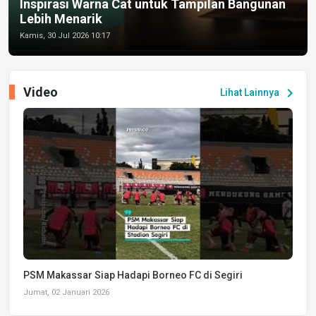
Inspirasi Warna Cat untuk Tampilan Bangunan
Lebih Menarik
Kamis, 30 Jul 2026 10:17
Video
chevron_right
Lihat Lainnya
PSM Makassar Siap Hadapi Borneo FC di Segiri
Jumat, 02 Januari 2026