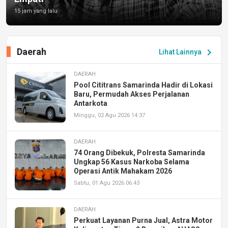
15 jam yang lalu
Daerah
chevron_right
Lihat Lainnya
DAERAH
Pool Cititrans Samarinda Hadir di Lokasi
Baru, Permudah Akses Perjalanan
Antarkota
Minggu, 02 Agu 2026 14:37
DAERAH
74 Orang Dibekuk, Polresta Samarinda
Ungkap 56 Kasus Narkoba Selama
Operasi Antik Mahakam 2026
Sabtu, 01 Agu 2026 06:43
DAERAH
Perkuat Layanan Purna Jual, Astra Motor