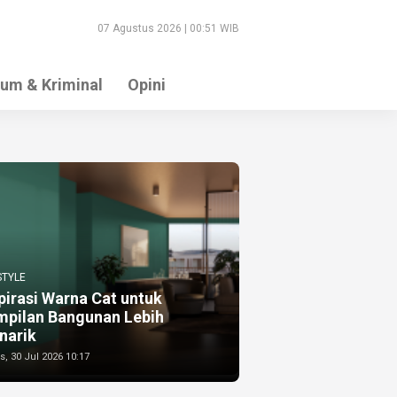
07 Agustus 2026 | 00:51 WIB
um & Kriminal
Opini
STYLE
pirasi Warna Cat untuk
mpilan Bangunan Lebih
narik
, 30 Jul 2026 10:17