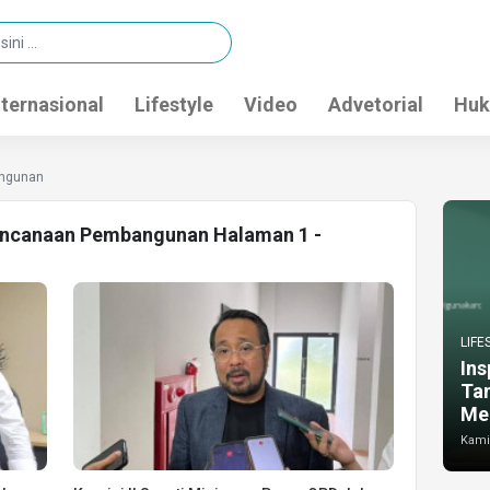
nternasional
Lifestyle
Video
Advetorial
Huk
ngunan
rencanaan Pembangunan Halaman 1 -
LIFE
Ins
Ta
Me
Kamis