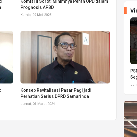
d
Komisi II Soroti Minimnya Peran OPD dalam
m
Prognosis APBD
Vi
Kamis, 29 Mei 2025
PSM
Seg
Juma
t
Konsep Revitalisasi Pasar Pagi jadi
Perhatian Serius DPRD Samarinda
Jumat, 01 Maret 2024