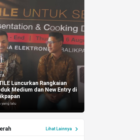
TA
TILE Luncurkan Rangkaian
oduk Medium dan New Entry di
ikpapan
 yang lalu
erah
chevron_right
Lihat Lainnya