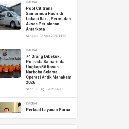
DAERAH
Pool Cititrans
Samarinda Hadir di
Lokasi Baru, Permudah
Akses Perjalanan
Antarkota
Minggu, 02 Agu 2026 14:37
DAERAH
74 Orang Dibekuk,
Polresta Samarinda
Ungkap 56 Kasus
Narkoba Selama
Operasi Antik Mahakam
2026
Sabtu, 01 Agu 2026 06:43
DAERAH
Perkuat Layanan Purna
Jual, Astra Motor
Kalimantan Timur 2
Resmikan AHASS