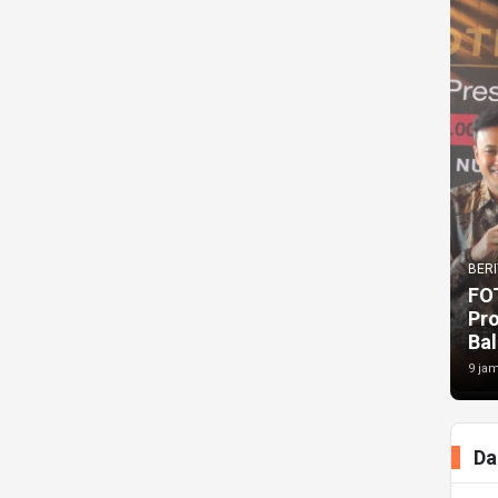
BERI
FO
Pr
Bal
9 jam
Da