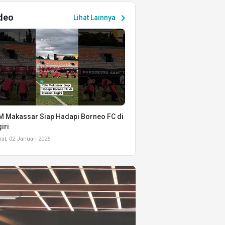
deo
chevron_right
Lihat Lainnya
 Makassar Siap Hadapi Borneo FC di
iri
t, 02 Januari 2026