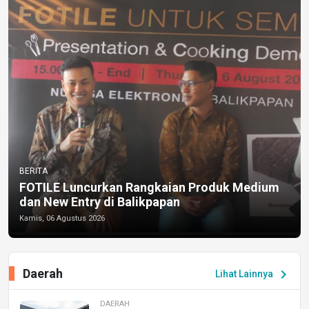
BERITA
FOTILE Luncurkan Rangkaian Produk Medium
dan New Entry di Balikpapan
Kamis, 06 Agustus 2026
Daerah
chevron_right
Lihat Lainnya
DAERAH