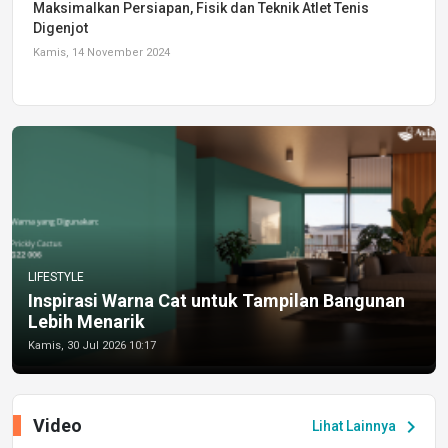
Maksimalkan Persiapan, Fisik dan Teknik Atlet Tenis
Digenjot
Kamis, 14 November 2024
LIFESTYLE
Inspirasi Warna Cat untuk Tampilan Bangunan
Lebih Menarik
Kamis, 30 Jul 2026 10:17
Video
chevron_right
Lihat Lainnya