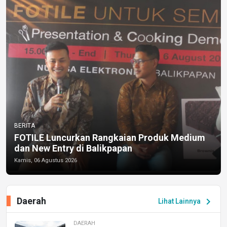
BERITA
FOTILE Luncurkan Rangkaian Produk Medium
dan New Entry di Balikpapan
Kamis, 06 Agustus 2026
Daerah
chevron_right
Lihat Lainnya
DAERAH