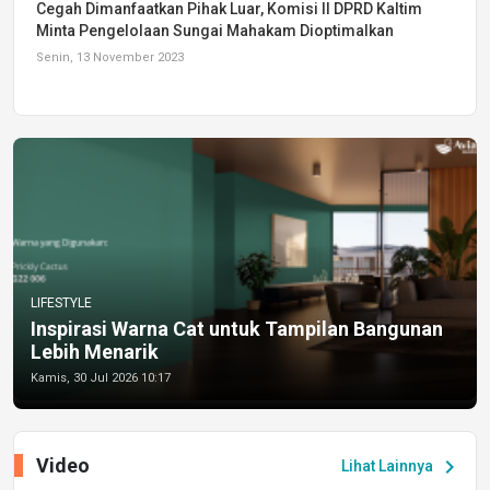
Cegah Dimanfaatkan Pihak Luar, Komisi II DPRD Kaltim
Minta Pengelolaan Sungai Mahakam Dioptimalkan
Senin, 13 November 2023
LIFESTYLE
Inspirasi Warna Cat untuk Tampilan Bangunan
Lebih Menarik
Kamis, 30 Jul 2026 10:17
Video
chevron_right
Lihat Lainnya