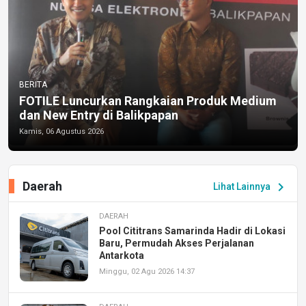
BERITA
FOTILE Luncurkan Rangkaian Produk Medium
dan New Entry di Balikpapan
Kamis, 06 Agustus 2026
Daerah
chevron_right
Lihat Lainnya
DAERAH
Pool Cititrans Samarinda Hadir di Lokasi
Baru, Permudah Akses Perjalanan
Antarkota
Minggu, 02 Agu 2026 14:37