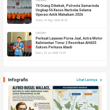
DAERAH
74 Orang Dibekuk, Polresta Samarinda
Ungkap 56 Kasus Narkoba Selama
Operasi Antik Mahakam 2026
Sabtu, 01 Agu 2026 06:43
DAERAH
Perkuat Layanan Purna Jual, Astra Motor
Kalimantan Timur 2 Resmikan AHASS
Sukses Perkasa Abadi
Rabu, 22 Jul 2026 19:29
DAERAH
UPA PERKASA Universitas Mulawarman
Laksanakan Job Fair Batch II, Hadirkan
Infografis
chevron_right
Lihat Lainnya
Peluang Kerja dan Magang
Jumat, 17 Jul 2026 22:30
DAERAH
Astra Motor Kalimantan Timur 2 Dukung
Mahasiswa Samarinda dalam Astra