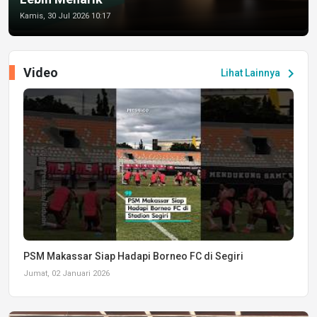
Kamis, 30 Jul 2026 10:17
Video
chevron_right
Lihat Lainnya
PSM Makassar Siap Hadapi Borneo FC di Segiri
Jumat, 02 Januari 2026