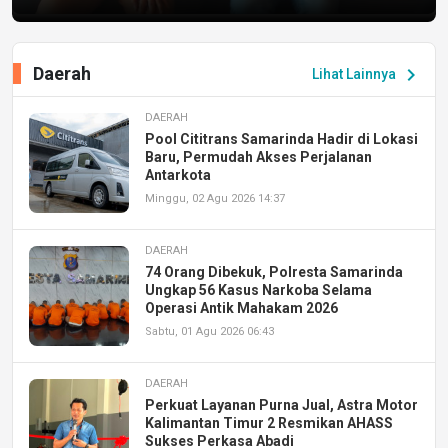
Daerah
chevron_right
Lihat Lainnya
DAERAH
Pool Cititrans Samarinda Hadir di Lokasi
Baru, Permudah Akses Perjalanan
Antarkota
Minggu, 02 Agu 2026 14:37
DAERAH
74 Orang Dibekuk, Polresta Samarinda
Ungkap 56 Kasus Narkoba Selama
Operasi Antik Mahakam 2026
Sabtu, 01 Agu 2026 06:43
DAERAH
Perkuat Layanan Purna Jual, Astra Motor
Kalimantan Timur 2 Resmikan AHASS
Sukses Perkasa Abadi