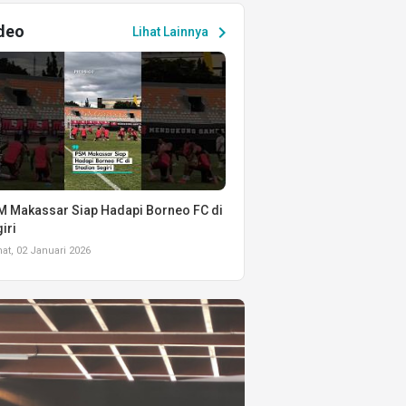
deo
chevron_right
Lihat Lainnya
 Makassar Siap Hadapi Borneo FC di
iri
t, 02 Januari 2026