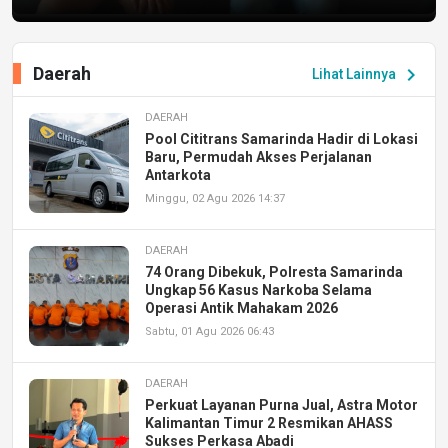
Daerah
chevron_right
Lihat Lainnya
DAERAH
Pool Cititrans Samarinda Hadir di Lokasi
Baru, Permudah Akses Perjalanan
Antarkota
Minggu, 02 Agu 2026 14:37
DAERAH
74 Orang Dibekuk, Polresta Samarinda
Ungkap 56 Kasus Narkoba Selama
Operasi Antik Mahakam 2026
Sabtu, 01 Agu 2026 06:43
DAERAH
Perkuat Layanan Purna Jual, Astra Motor
Kalimantan Timur 2 Resmikan AHASS
Sukses Perkasa Abadi