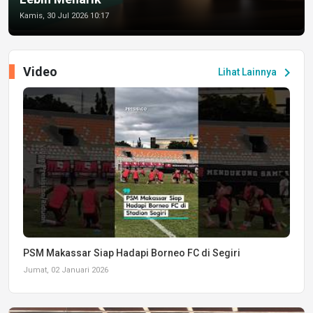
Kamis, 30 Jul 2026 10:17
Video
chevron_right
Lihat Lainnya
PSM Makassar Siap Hadapi Borneo FC di Segiri
Jumat, 02 Januari 2026