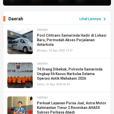
Daerah
chevron_right
Lihat Lainnya
DAERAH
Pool Cititrans Samarinda Hadir di Lokasi
Baru, Permudah Akses Perjalanan
Antarkota
Minggu, 02 Agu 2026 14:37
DAERAH
74 Orang Dibekuk, Polresta Samarinda
Ungkap 56 Kasus Narkoba Selama
Operasi Antik Mahakam 2026
Sabtu, 01 Agu 2026 06:43
DAERAH
Perkuat Layanan Purna Jual, Astra Motor
Kalimantan Timur 2 Resmikan AHASS
Sukses Perkasa Abadi