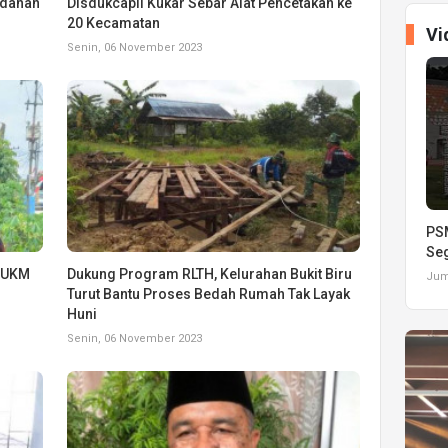
ndahan
Disdukcapil Kukar Sebar Alat Pencetakan ke
20 Kecamatan
Vi
Senin, 06 November 2023
PSM
Seg
pUKM
Dukung Program RLTH, Kelurahan Bukit Biru
Juma
Turut Bantu Proses Bedah Rumah Tak Layak
Huni
Senin, 06 November 2023