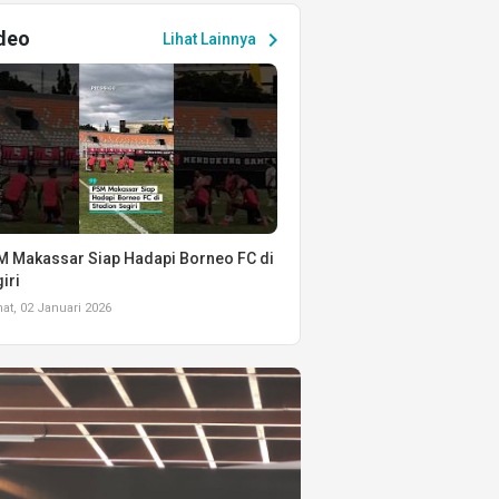
deo
chevron_right
Lihat Lainnya
 Makassar Siap Hadapi Borneo FC di
iri
t, 02 Januari 2026