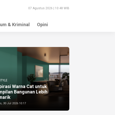
07 Agustus 2026 | 10:48 WIB
um & Kriminal
Opini
STYLE
pirasi Warna Cat untuk
mpilan Bangunan Lebih
narik
, 30 Jul 2026 10:17