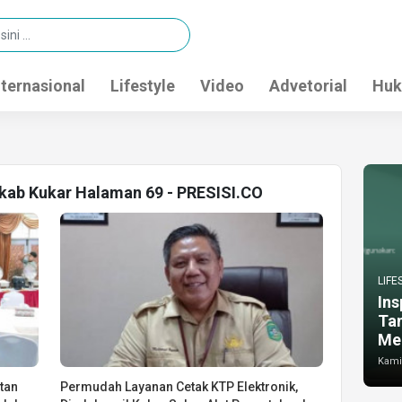
nternasional
Lifestyle
Video
Advetorial
Huk
kab Kukar Halaman 69 - PRESISI.CO
LIFE
Ins
Ta
Me
Kamis
tan
Permudah Layanan Cetak KTP Elektronik,