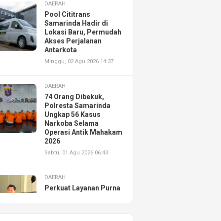
DAERAH
Pool Cititrans
Samarinda Hadir di
Lokasi Baru, Permudah
Akses Perjalanan
Antarkota
Minggu, 02 Agu 2026 14:37
DAERAH
74 Orang Dibekuk,
Polresta Samarinda
Ungkap 56 Kasus
Narkoba Selama
Operasi Antik Mahakam
2026
Sabtu, 01 Agu 2026 06:43
DAERAH
Perkuat Layanan Purna
Jual, Astra Motor
Kalimantan Timur 2
Resmikan AHASS