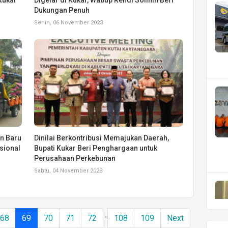
Dukungan Penuh
Senin, 06 November 2023
n Baru
Dinilai Berkontribusi Memajukan Daerah,
sional
Bupati Kukar Beri Penghargaan untuk
Perusahaan Perkebunan
Sabtu, 04 November 2023
...
68
69
70
71
72
108
109
Next