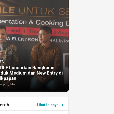
TA
TILE Luncurkan Rangkaian
oduk Medium dan New Entry di
ikpapan
m yang lalu
erah
chevron_right
Lihat Lainnya