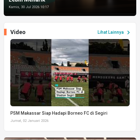
Kamis, 30 Jul 2026 10:17
Video
chevron_right
Lihat Lainnya
PSM Makassar Siap Hadapi Borneo FC di Segiri
Jumat, 02 Januari 2026