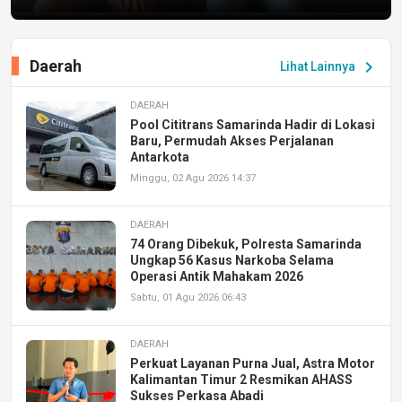
Daerah
chevron_right
Lihat Lainnya
DAERAH
Pool Cititrans Samarinda Hadir di Lokasi
Baru, Permudah Akses Perjalanan
Antarkota
Minggu, 02 Agu 2026 14:37
DAERAH
74 Orang Dibekuk, Polresta Samarinda
Ungkap 56 Kasus Narkoba Selama
Operasi Antik Mahakam 2026
Sabtu, 01 Agu 2026 06:43
DAERAH
Perkuat Layanan Purna Jual, Astra Motor
Kalimantan Timur 2 Resmikan AHASS
Sukses Perkasa Abadi