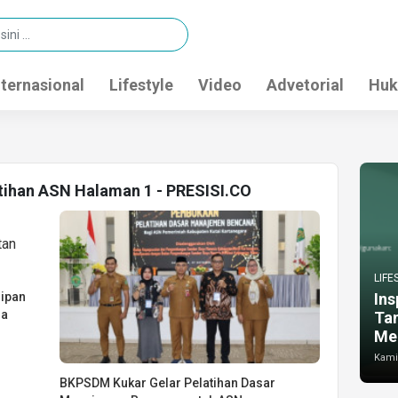
nternasional
Lifestyle
Video
Advetorial
Huk
atihan ASN Halaman 1 - PRESISI.CO
LIFE
sipan
Ins
la
Ta
Me
Kamis
BKPSDM Kukar Gelar Pelatihan Dasar