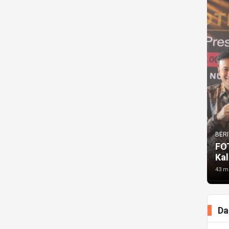
BERI
FO
Kal
43 me
Da