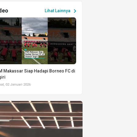
deo
chevron_right
Lihat Lainnya
 Makassar Siap Hadapi Borneo FC di
iri
t, 02 Januari 2026