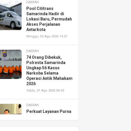
DAERAH
Pool Cititrans
Samarinda Hadir di
Lokasi Baru, Permudah
Akses Perjalanan
Antarkota
Minggu, 02 Agu 2026 14:37
DAERAH
74 Orang Dibekuk,
Polresta Samarinda
Ungkap 56 Kasus
Narkoba Selama
Operasi Antik Mahakam
2026
Sabtu, 01 Agu 2026 06:43
DAERAH
Perkuat Layanan Purna
Jual, Astra Motor
Kalimantan Timur 2
Resmikan AHASS