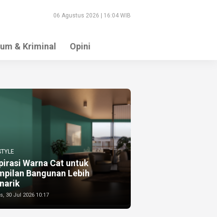
06 Agustus 2026 | 16:04 WIB
um & Kriminal
Opini
STYLE
pirasi Warna Cat untuk
mpilan Bangunan Lebih
narik
, 30 Jul 2026 10:17