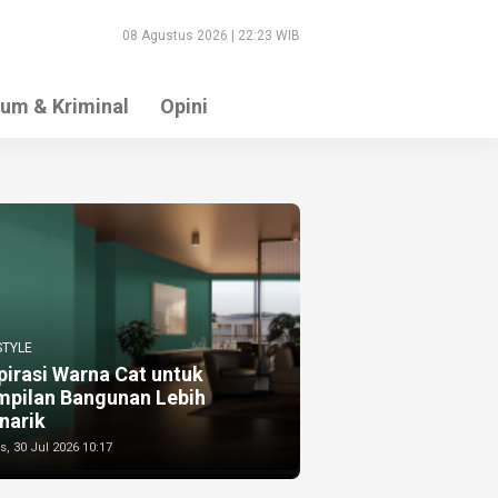
08 Agustus 2026 | 22:23 WIB
um & Kriminal
Opini
STYLE
pirasi Warna Cat untuk
mpilan Bangunan Lebih
narik
, 30 Jul 2026 10:17