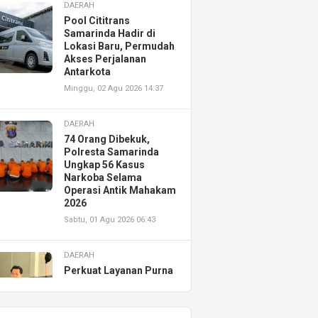
DAERAH
Pool Cititrans
Samarinda Hadir di
Lokasi Baru, Permudah
Akses Perjalanan
Antarkota
Minggu, 02 Agu 2026 14:37
DAERAH
74 Orang Dibekuk,
Polresta Samarinda
Ungkap 56 Kasus
Narkoba Selama
Operasi Antik Mahakam
2026
Sabtu, 01 Agu 2026 06:43
DAERAH
Perkuat Layanan Purna
Jual, Astra Motor
Kalimantan Timur 2
Resmikan AHASS