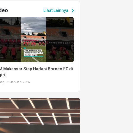
deo
chevron_right
Lihat Lainnya
 Makassar Siap Hadapi Borneo FC di
iri
t, 02 Januari 2026