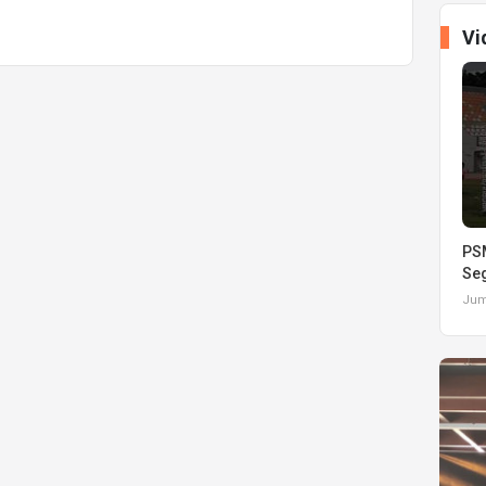
Vi
PSM
Seg
Juma