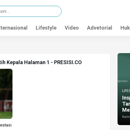
nternasional
Lifestyle
Video
Advetorial
Huk
tih Kepala Halaman 1 - PRESISI.CO
LIFE
Ins
Ta
Me
Kamis
estasi