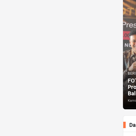
BERI
FO
Pr
Bal
Kami
Da