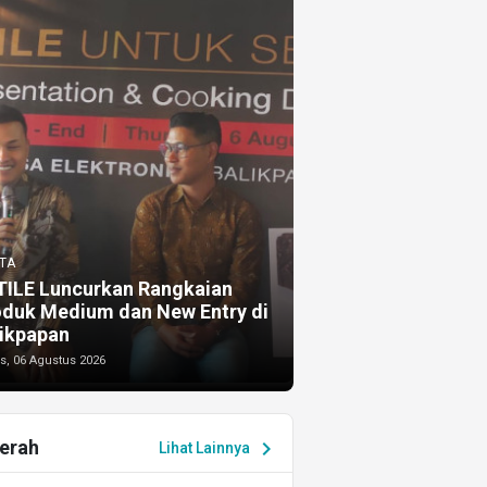
TA
TILE Luncurkan Rangkaian
oduk Medium dan New Entry di
ikpapan
s, 06 Agustus 2026
erah
chevron_right
Lihat Lainnya