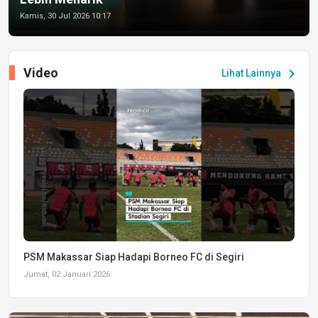
Kamis, 30 Jul 2026 10:17
Video
chevron_right
Lihat Lainnya
PSM Makassar Siap Hadapi Borneo FC di Segiri
Jumat, 02 Januari 2026