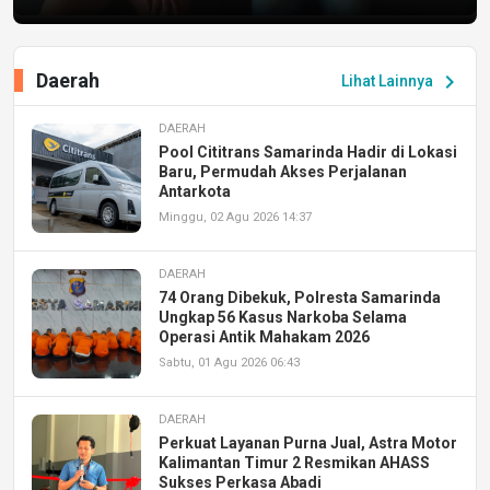
Daerah
chevron_right
Lihat Lainnya
DAERAH
Pool Cititrans Samarinda Hadir di Lokasi
Baru, Permudah Akses Perjalanan
Antarkota
Minggu, 02 Agu 2026 14:37
DAERAH
74 Orang Dibekuk, Polresta Samarinda
Ungkap 56 Kasus Narkoba Selama
Operasi Antik Mahakam 2026
Sabtu, 01 Agu 2026 06:43
DAERAH
Perkuat Layanan Purna Jual, Astra Motor
Kalimantan Timur 2 Resmikan AHASS
Sukses Perkasa Abadi