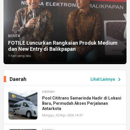
BERITA
FOTILE Luncurkan Rangkaian Produk Medium
dan New Entry di Balikpapan
1 hari yang lalu
Daerah
chevron_right
Lihat Lainnya
DAERAH
Pool Cititrans Samarinda Hadir di Lokasi
Baru, Permudah Akses Perjalanan
Antarkota
Minggu, 02 Agu 2026 14:37