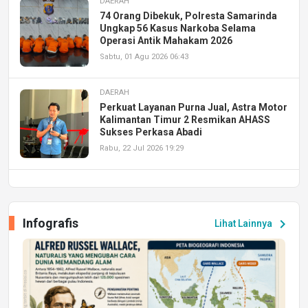
DAERAH
74 Orang Dibekuk, Polresta Samarinda
Ungkap 56 Kasus Narkoba Selama
Operasi Antik Mahakam 2026
Sabtu, 01 Agu 2026 06:43
DAERAH
Perkuat Layanan Purna Jual, Astra Motor
Kalimantan Timur 2 Resmikan AHASS
Sukses Perkasa Abadi
Rabu, 22 Jul 2026 19:29
DAERAH
UPA PERKASA Universitas Mulawarman
Laksanakan Job Fair Batch II, Hadirkan
Infografis
chevron_right
Lihat Lainnya
Peluang Kerja dan Magang
Jumat, 17 Jul 2026 22:30
DAERAH
Astra Motor Kalimantan Timur 2 Dukung
Mahasiswa Samarinda dalam Astra