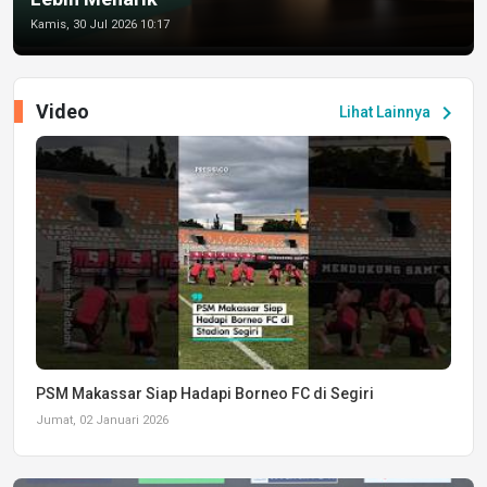
Kamis, 30 Jul 2026 10:17
Video
chevron_right
Lihat Lainnya
PSM Makassar Siap Hadapi Borneo FC di Segiri
Jumat, 02 Januari 2026