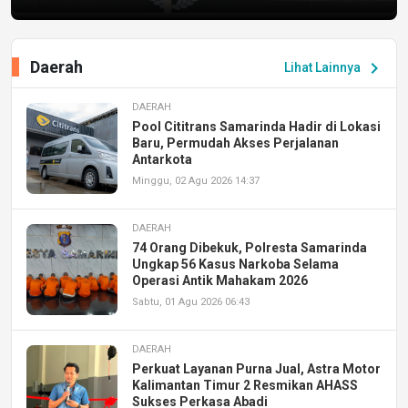
Daerah
chevron_right
Lihat Lainnya
DAERAH
Pool Cititrans Samarinda Hadir di Lokasi
Baru, Permudah Akses Perjalanan
Antarkota
Minggu, 02 Agu 2026 14:37
DAERAH
74 Orang Dibekuk, Polresta Samarinda
Ungkap 56 Kasus Narkoba Selama
Operasi Antik Mahakam 2026
Sabtu, 01 Agu 2026 06:43
DAERAH
Perkuat Layanan Purna Jual, Astra Motor
Kalimantan Timur 2 Resmikan AHASS
Sukses Perkasa Abadi