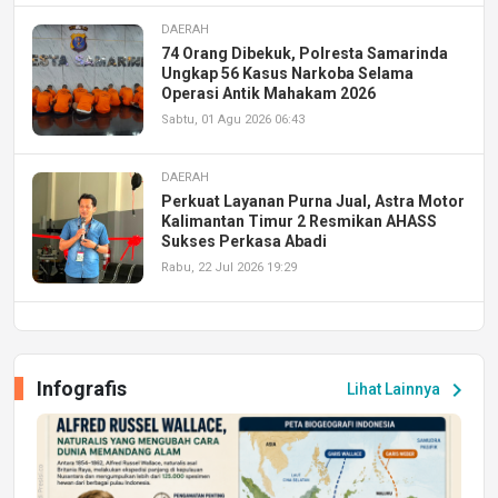
DAERAH
74 Orang Dibekuk, Polresta Samarinda
Ungkap 56 Kasus Narkoba Selama
Operasi Antik Mahakam 2026
Sabtu, 01 Agu 2026 06:43
DAERAH
Perkuat Layanan Purna Jual, Astra Motor
Kalimantan Timur 2 Resmikan AHASS
Sukses Perkasa Abadi
Rabu, 22 Jul 2026 19:29
DAERAH
UPA PERKASA Universitas Mulawarman
Laksanakan Job Fair Batch II, Hadirkan
Infografis
chevron_right
Lihat Lainnya
Peluang Kerja dan Magang
Jumat, 17 Jul 2026 22:30
DAERAH
Astra Motor Kalimantan Timur 2 Dukung