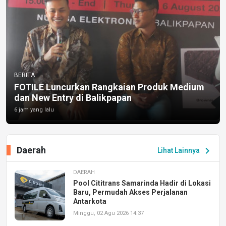
BERITA
FOTILE Luncurkan Rangkaian Produk Medium
dan New Entry di Balikpapan
6 jam yang lalu
Daerah
chevron_right
Lihat Lainnya
DAERAH
Pool Cititrans Samarinda Hadir di Lokasi
Baru, Permudah Akses Perjalanan
Antarkota
Minggu, 02 Agu 2026 14:37