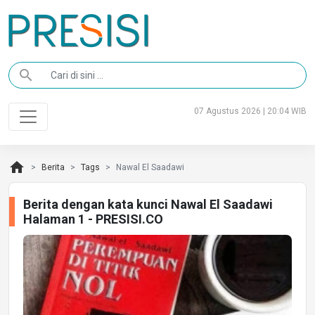
search
07 Agustus 2026 | 20:04 WIB
home
Berita
Tags
Nawal El Saadawi
Berita dengan kata kunci Nawal El Saadawi
Halaman 1 - PRESISI.CO