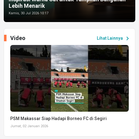
Lebih Menarik
Kamis, 30 Jul 2026 10:17
Video
chevron_right
Lihat Lainnya
PSM Makassar Siap Hadapi Borneo FC di Segiri
Jumat, 02 Januari 2026