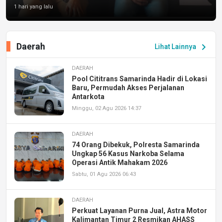
1 hari yang lalu
Daerah
chevron_right
Lihat Lainnya
DAERAH
Pool Cititrans Samarinda Hadir di Lokasi
Baru, Permudah Akses Perjalanan
Antarkota
Minggu, 02 Agu 2026 14:37
DAERAH
74 Orang Dibekuk, Polresta Samarinda
Ungkap 56 Kasus Narkoba Selama
Operasi Antik Mahakam 2026
Sabtu, 01 Agu 2026 06:43
DAERAH
Perkuat Layanan Purna Jual, Astra Motor
Kalimantan Timur 2 Resmikan AHASS