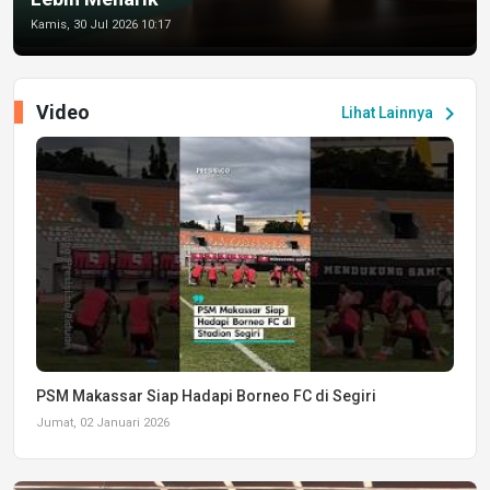
Kamis, 30 Jul 2026 10:17
Video
chevron_right
Lihat Lainnya
PSM Makassar Siap Hadapi Borneo FC di Segiri
Jumat, 02 Januari 2026