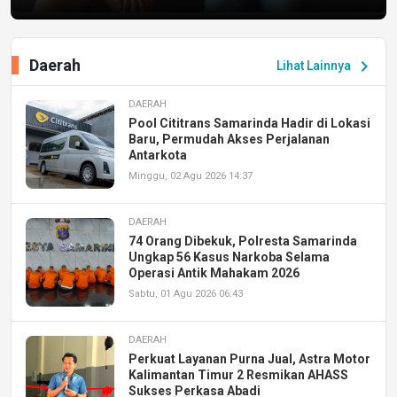
Daerah
chevron_right
Lihat Lainnya
DAERAH
Pool Cititrans Samarinda Hadir di Lokasi
Baru, Permudah Akses Perjalanan
Antarkota
Minggu, 02 Agu 2026 14:37
DAERAH
74 Orang Dibekuk, Polresta Samarinda
Ungkap 56 Kasus Narkoba Selama
Operasi Antik Mahakam 2026
Sabtu, 01 Agu 2026 06:43
DAERAH
Perkuat Layanan Purna Jual, Astra Motor
Kalimantan Timur 2 Resmikan AHASS
Sukses Perkasa Abadi