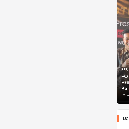
BERI
FO
Pr
Bal
12 ja
Da