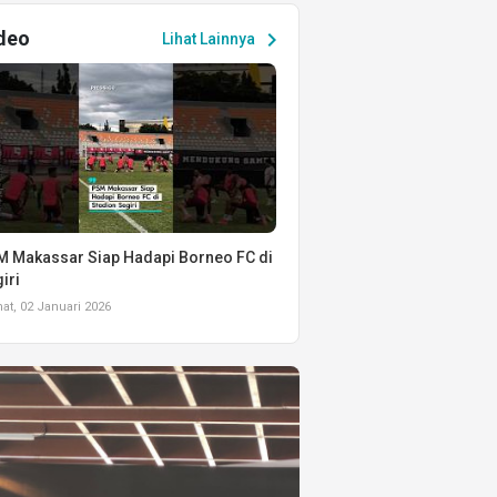
deo
chevron_right
Lihat Lainnya
 Makassar Siap Hadapi Borneo FC di
iri
t, 02 Januari 2026