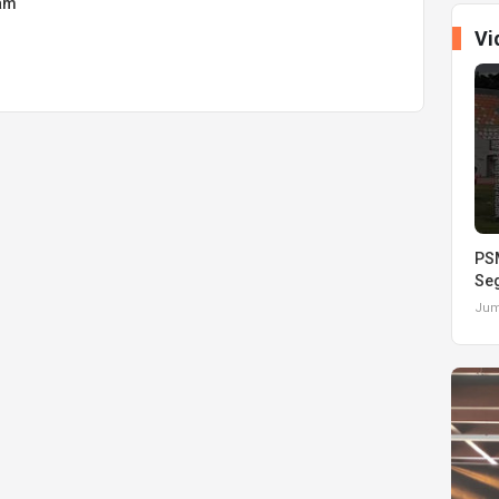
ram
Vi
PSM
Seg
Juma