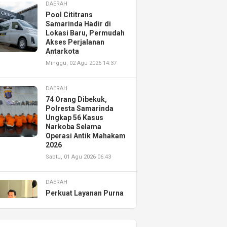
DAERAH
Pool Cititrans
Samarinda Hadir di
Lokasi Baru, Permudah
Akses Perjalanan
Antarkota
Minggu, 02 Agu 2026 14:37
DAERAH
74 Orang Dibekuk,
Polresta Samarinda
Ungkap 56 Kasus
Narkoba Selama
Operasi Antik Mahakam
2026
Sabtu, 01 Agu 2026 06:43
DAERAH
Perkuat Layanan Purna
Jual, Astra Motor
Kalimantan Timur 2
Resmikan AHASS