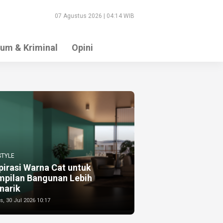
07 Agustus 2026 | 04:14 WIB
um & Kriminal
Opini
STYLE
pirasi Warna Cat untuk
mpilan Bangunan Lebih
narik
, 30 Jul 2026 10:17