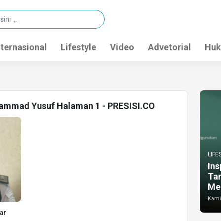
nternasional
Lifestyle
Video
Advetorial
Huk
hammad Yusuf Halaman 1 - PRESISI.CO
LIFE
Ins
Ta
Me
Kamis
ar