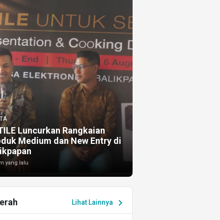
TA
TILE Luncurkan Rangkaian
oduk Medium dan New Entry di
ikpapan
m yang lalu
erah
chevron_right
Lihat Lainnya