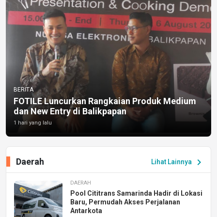
BERITA
FOTILE Luncurkan Rangkaian Produk Medium
dan New Entry di Balikpapan
1 hari yang lalu
Daerah
chevron_right
Lihat Lainnya
DAERAH
Pool Cititrans Samarinda Hadir di Lokasi
Baru, Permudah Akses Perjalanan
Antarkota