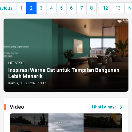
...
evious
1
2
3
4
5
6
7
8
12
13
N
LIFESTYLE
Inspirasi Warna Cat untuk Tampilan Bangunan
Lebih Menarik
Kamis, 30 Jul 2026 10:17
Video
chevron_right
Lihat Lainnya