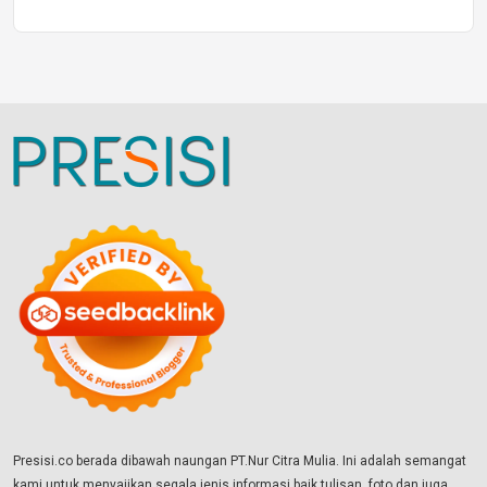
Presisi.co berada dibawah naungan PT.Nur Citra Mulia. Ini adalah semangat
kami untuk menyajikan segala jenis informasi baik tulisan, foto dan juga