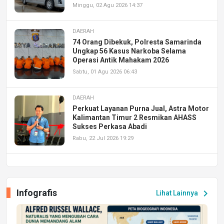
Minggu, 02 Agu 2026 14:37
DAERAH
74 Orang Dibekuk, Polresta Samarinda
Ungkap 56 Kasus Narkoba Selama
Operasi Antik Mahakam 2026
Sabtu, 01 Agu 2026 06:43
DAERAH
Perkuat Layanan Purna Jual, Astra Motor
Kalimantan Timur 2 Resmikan AHASS
Sukses Perkasa Abadi
Rabu, 22 Jul 2026 19:29
DAERAH
UPA PERKASA Universitas Mulawarman
Laksanakan Job Fair Batch II, Hadirkan
Infografis
chevron_right
Lihat Lainnya
Peluang Kerja dan Magang
Jumat, 17 Jul 2026 22:30