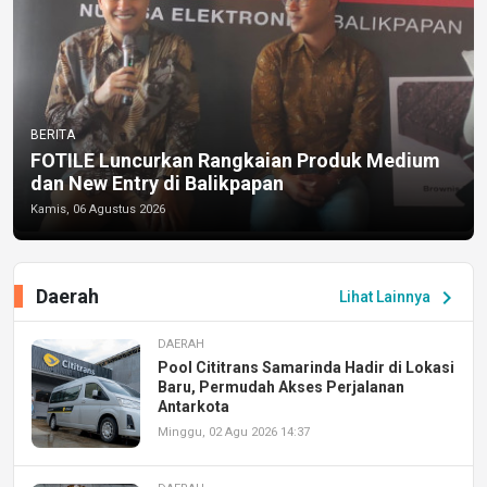
BERITA
FOTILE Luncurkan Rangkaian Produk Medium
dan New Entry di Balikpapan
Kamis, 06 Agustus 2026
Daerah
chevron_right
Lihat Lainnya
DAERAH
Pool Cititrans Samarinda Hadir di Lokasi
Baru, Permudah Akses Perjalanan
Antarkota
Minggu, 02 Agu 2026 14:37