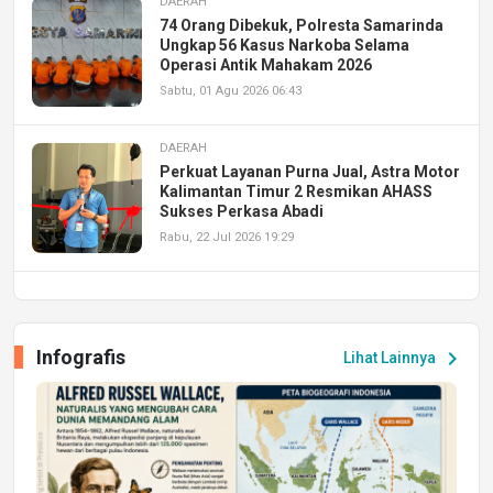
DAERAH
74 Orang Dibekuk, Polresta Samarinda
Ungkap 56 Kasus Narkoba Selama
Operasi Antik Mahakam 2026
Sabtu, 01 Agu 2026 06:43
DAERAH
Perkuat Layanan Purna Jual, Astra Motor
Kalimantan Timur 2 Resmikan AHASS
Sukses Perkasa Abadi
Rabu, 22 Jul 2026 19:29
DAERAH
UPA PERKASA Universitas Mulawarman
Laksanakan Job Fair Batch II, Hadirkan
Infografis
chevron_right
Lihat Lainnya
Peluang Kerja dan Magang
Jumat, 17 Jul 2026 22:30
DAERAH
Astra Motor Kalimantan Timur 2 Dukung
Mahasiswa Samarinda dalam Astra