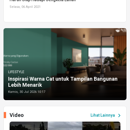
Selasa, 06 April 2021
LIFESTYLE
Inspirasi Warna Cat untuk Tampilan Bangunan
Lebih Menarik
Kamis, 30 Jul 2026 10:17
Video
chevron_right
Lihat Lainnya