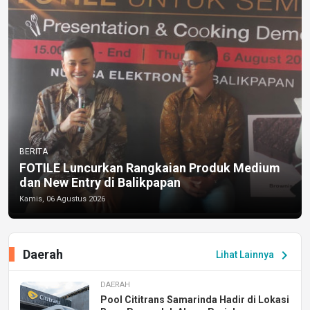
BERITA
FOTILE Luncurkan Rangkaian Produk Medium
dan New Entry di Balikpapan
Kamis, 06 Agustus 2026
Daerah
chevron_right
Lihat Lainnya
DAERAH
Pool Cititrans Samarinda Hadir di Lokasi