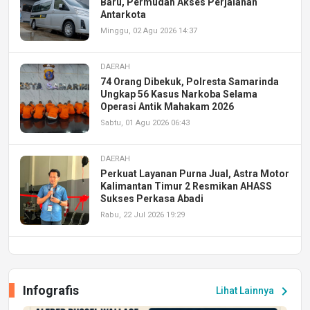
Baru, Permudah Akses Perjalanan
Antarkota
Minggu, 02 Agu 2026 14:37
DAERAH
74 Orang Dibekuk, Polresta Samarinda
Ungkap 56 Kasus Narkoba Selama
Operasi Antik Mahakam 2026
Sabtu, 01 Agu 2026 06:43
DAERAH
Perkuat Layanan Purna Jual, Astra Motor
Kalimantan Timur 2 Resmikan AHASS
Sukses Perkasa Abadi
Rabu, 22 Jul 2026 19:29
DAERAH
UPA PERKASA Universitas Mulawarman
Laksanakan Job Fair Batch II, Hadirkan
Infografis
chevron_right
Lihat Lainnya
Peluang Kerja dan Magang
Jumat, 17 Jul 2026 22:30