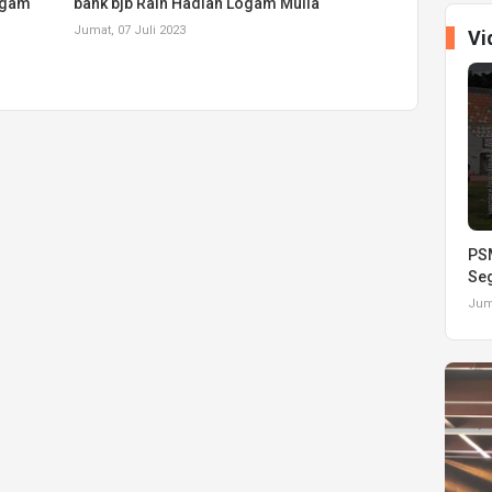
Logam
bank bjb Raih Hadiah Logam Mulia
Jumat, 07 Juli 2023
Vi
PSM
Seg
Juma