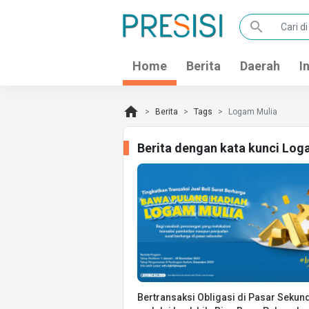
search
Home
Berita
Daerah
I
home
Berita
Tags
Logam Mulia
Berita dengan kata kunci Log
Bertransaksi Obligasi di Pasar Sekun