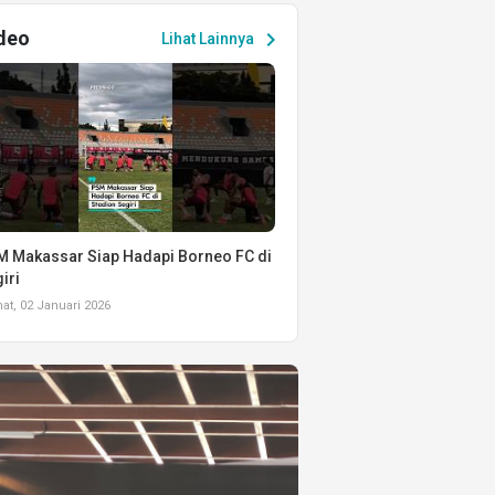
deo
chevron_right
Lihat Lainnya
 Makassar Siap Hadapi Borneo FC di
iri
t, 02 Januari 2026