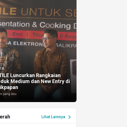
TA
TILE Luncurkan Rangkaian
oduk Medium dan New Entry di
ikpapan
m yang lalu
erah
chevron_right
Lihat Lainnya