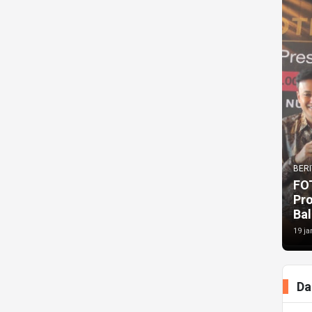
BERI
FO
Pr
Bal
19 ja
Da