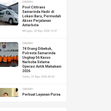
DAERAH
Pool Cititrans
Samarinda Hadir di
Lokasi Baru, Permudah
Akses Perjalanan
Antarkota
Minggu, 02 Agu 2026 14:37
DAERAH
74 Orang Dibekuk,
Polresta Samarinda
Ungkap 56 Kasus
Narkoba Selama
Operasi Antik Mahakam
2026
Sabtu, 01 Agu 2026 06:43
DAERAH
Perkuat Layanan Purna
Jual, Astra Motor
Kalimantan Timur 2
Resmikan AHASS