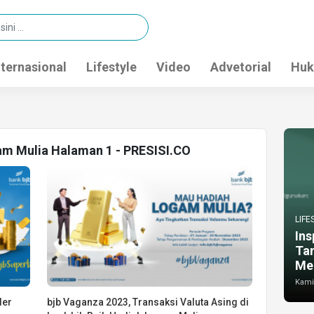
nternasional
Lifestyle
Video
Advetorial
Huk
am Mulia Halaman 1 - PRESISI.CO
LIFE
Ins
Ta
Me
Kamis
der
bjb Vaganza 2023, Transaksi Valuta Asing di