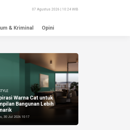
07 Agustus 2026 | 10:24 WIB
um & Kriminal
Opini
STYLE
pirasi Warna Cat untuk
mpilan Bangunan Lebih
narik
, 30 Jul 2026 10:17