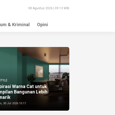
08 Agustus 2026 | 09:13 WIB
um & Kriminal
Opini
STYLE
pirasi Warna Cat untuk
mpilan Bangunan Lebih
narik
, 30 Jul 2026 10:17