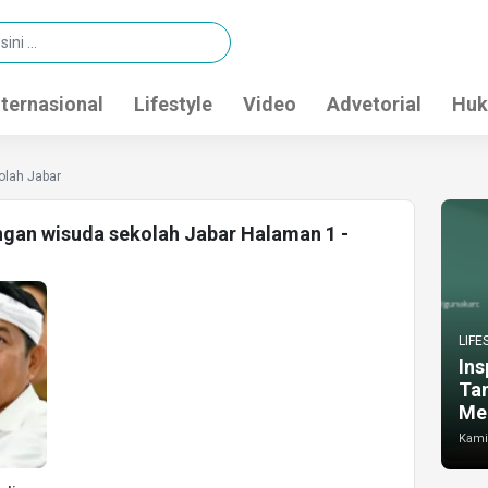
nternasional
Lifestyle
Video
Advetorial
Huk
olah Jabar
angan wisuda sekolah Jabar Halaman 1 -
LIFE
Ins
Ta
Me
Kamis