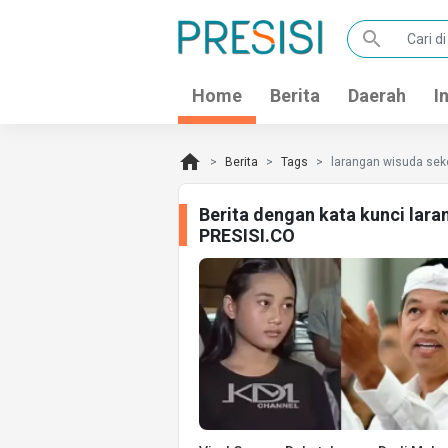
search
Home
Berita
Daerah
I
home
Berita
Tags
larangan wisuda sek
Berita dengan kata kunci lar
PRESISI.CO