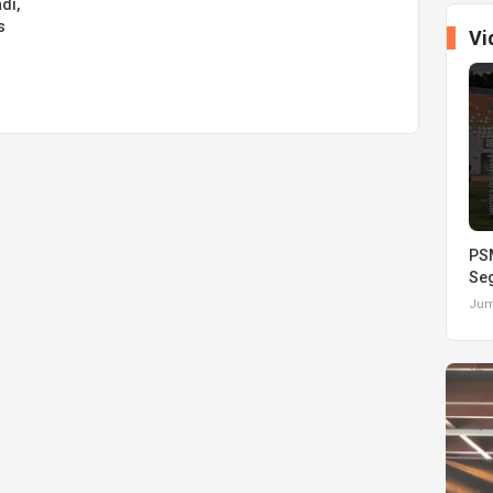
di,
s
Vi
PSM
Seg
Juma