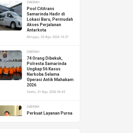
DAERAH
Pool Cititrans
Samarinda Hadir di
Lokasi Baru, Permudah
Akses Perjalanan
Antarkota
Minggu, 02 Agu 2026 14:37
DAERAH
74 Orang Dibekuk,
Polresta Samarinda
Ungkap 56 Kasus
Narkoba Selama
Operasi Antik Mahakam
2026
Sabtu, 01 Agu 2026 06:43
DAERAH
Perkuat Layanan Purna
Jual, Astra Motor
Kalimantan Timur 2
Resmikan AHASS