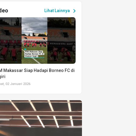
deo
chevron_right
Lihat Lainnya
 Makassar Siap Hadapi Borneo FC di
iri
t, 02 Januari 2026