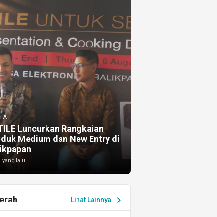
TA
TILE Luncurkan Rangkaian
oduk Medium dan New Entry di
ikpapan
i yang lalu
erah
chevron_right
Lihat Lainnya