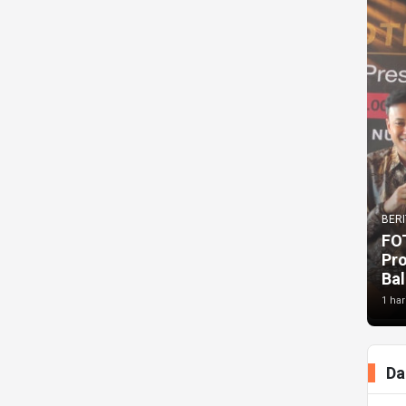
BERI
FO
Pr
Bal
1 har
Da