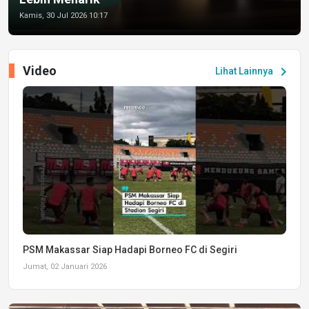
Kamis, 30 Jul 2026 10:17
Video
chevron_right
Lihat Lainnya
PSM Makassar Siap Hadapi Borneo FC di Segiri
Jumat, 02 Januari 2026