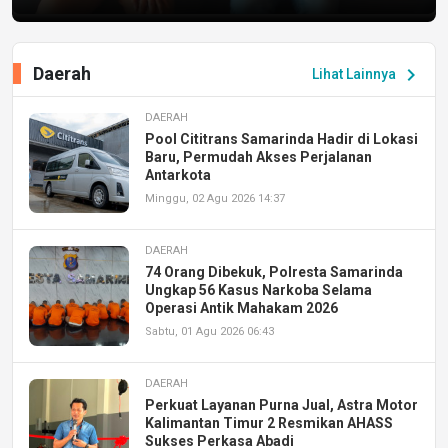
Daerah
chevron_right
Lihat Lainnya
DAERAH
Pool Cititrans Samarinda Hadir di Lokasi
Baru, Permudah Akses Perjalanan
Antarkota
Minggu, 02 Agu 2026 14:37
DAERAH
74 Orang Dibekuk, Polresta Samarinda
Ungkap 56 Kasus Narkoba Selama
Operasi Antik Mahakam 2026
Sabtu, 01 Agu 2026 06:43
DAERAH
Perkuat Layanan Purna Jual, Astra Motor
Kalimantan Timur 2 Resmikan AHASS
Sukses Perkasa Abadi