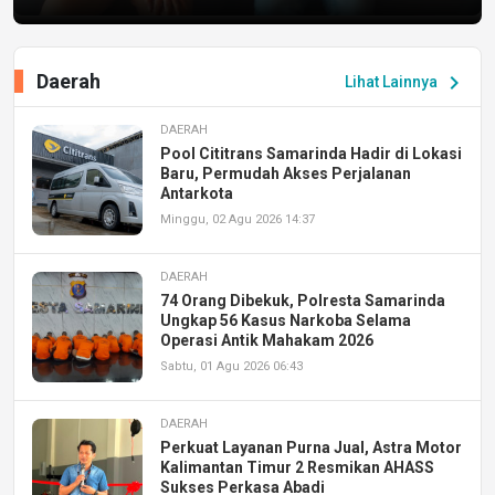
Daerah
chevron_right
Lihat Lainnya
DAERAH
Pool Cititrans Samarinda Hadir di Lokasi
Baru, Permudah Akses Perjalanan
Antarkota
Minggu, 02 Agu 2026 14:37
DAERAH
74 Orang Dibekuk, Polresta Samarinda
Ungkap 56 Kasus Narkoba Selama
Operasi Antik Mahakam 2026
Sabtu, 01 Agu 2026 06:43
DAERAH
Perkuat Layanan Purna Jual, Astra Motor
Kalimantan Timur 2 Resmikan AHASS
Sukses Perkasa Abadi