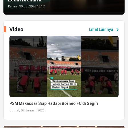
Kamis, 30 Jul 2026 10:17
Video
chevron_right
Lihat Lainnya
PSM Makassar Siap Hadapi Borneo FC di Segiri
Jumat, 02 Januari 2026